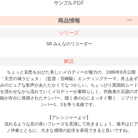
商品情報
シリーズ
SR みんなのリコーダー
解説
ちょっと哀愁をおびた美しいメロディーが魅力の、1986年8月公開
「天空の城ラピュタ」（監督：宮崎駿）エンディングテーマ。井上あず
みのピュアな歌声があたたかくてなつかしい。ちょっぴり異国的ムード
を漂わせながら流れていくメロディーが素晴らしく、作曲者久石譲の才
能が存分に発揮されたナンバー。聴く者の心にまっすぐ響く、ジブリナ
ンバー1、2を争う名曲です。
【アレンジャーより】
流れるような息の長いフレーズを意識して吹きましょう。後半はピア
ノ伴奏とともに、大きな感情の起伏を表現できると良いですね。