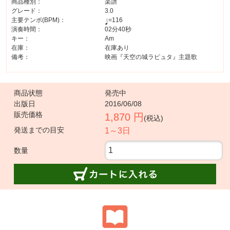
商品種別：
楽譜
グレード：
3.0
主要テンポ(BPM)：
=116
演奏時間：
02分40秒
キー：
Am
在庫：
在庫あり
備考：
映画『天空の城ラピュタ』主題歌
商品状態
発売中
出版日
2016/06/08
販売価格
1,870 円
(税込)
発送までの目安
1～3日
数量