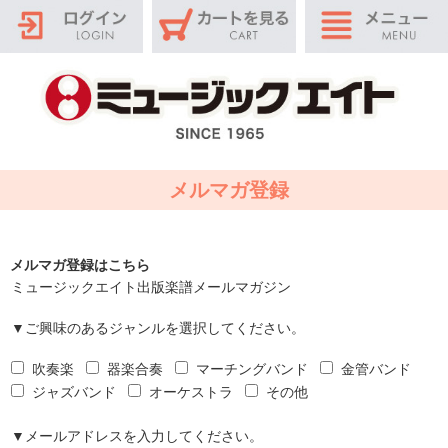
メルマガ登録
メルマガ登録はこちら
ミュージックエイト出版楽譜メールマガジン
▼ご興味のあるジャンルを選択してください。
吹奏楽
器楽合奏
マーチングバンド
金管バンド
ジャズバンド
オーケストラ
その他
▼メールアドレスを入力してください。