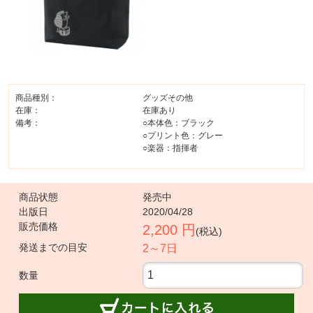
商品種別：
グッズその他
在庫：
在庫あり
備考：
○本体色：ブラック
○プリント色：グレー
○楽器：指揮者
商品状態
発売中
出版日
2020/04/28
販売価格
2,200 円
(税込)
発送までの目安
2～7日
数量