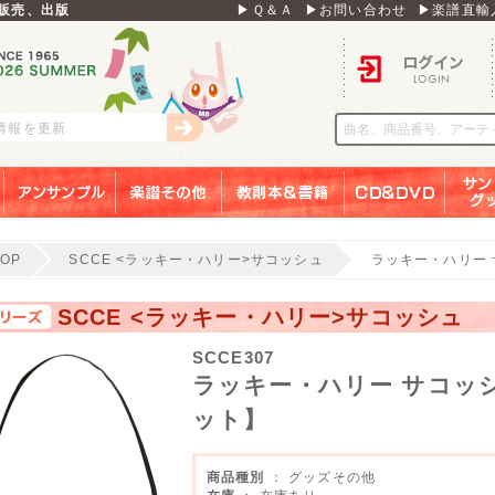
販売、出版
▶Ｑ＆Ａ
▶お問い合わせ
▶楽譜直輸
ログイン
刊情報を更新
アンサンブル
楽譜その他
教則本＆書籍
ＣＤ＆ＤＶＤ
サンリ
TOP
SCCE <ラッキー・ハリー>サコッシュ
ラッキー・ハリー
SCCE <ラッキー・ハリー>サコッシュ
SCCE307
ラッキー・ハリー サコッ
ット】
商品種別
： グッズその他