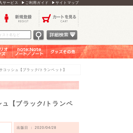
入サービス
▶ご利用ガイド
▶サイトマップ
新規登録
カートを見る
オグッ
note：Note ノー
グッズその他
ズ
ト／ノート
 サコッシュ【ブラック/トランペット】
シュ【ブラック/トランペ
出版日 ： 2020/04/28