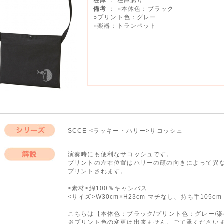
在庫
： 在庫あり
備考
： ○本体色：ブラック
○プリント色：グレー
○楽器：トランペット
SCCE <ラッキー・ハリー>サコッシュ
シリーズ
演奏時にも便利なサコッシュです。
プリントの左右位置はハリーの顔の向きによって異
解説
プリントされます。
<素材>綿100％キャンバス
<サイズ>W30cm×H23cm マチなし、持ち手105cm
こちらは【本体色：ブラック/プリント色：グレー/
※プリント色の変更は出来ません。ご了承ください