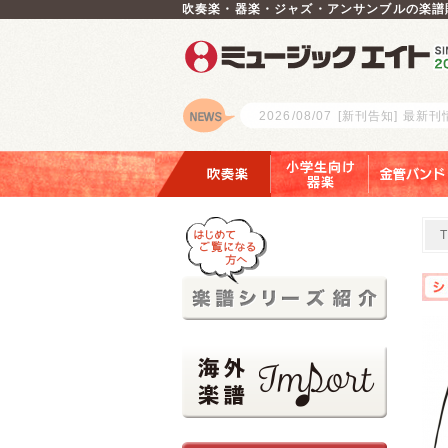
吹奏楽・器楽・ジャズ・アンサンブルの楽譜
2026/08/07
[新刊告知] 最新
ロゴ
吹奏楽
小学生向け器楽
金管バンド