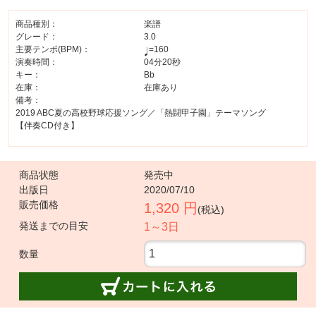
商品種別：
楽譜
グレード：
3.0
主要テンポ(BPM)：
=160
演奏時間：
04分20秒
キー：
Bb
在庫：
在庫あり
備考：
2019 ABC夏の高校野球応援ソング／「熱闘甲子園」テーマソング
【伴奏CD付き】
商品状態
発売中
出版日
2020/07/10
販売価格
1,320 円
(税込)
発送までの目安
1～3日
数量