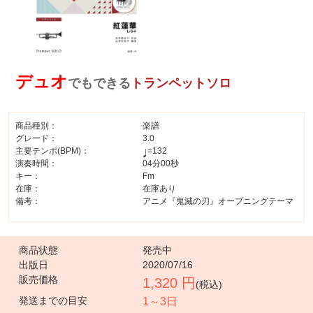
デュオ
でもできる
トランペットソロ
商品種別：
楽譜
グレード：
3.0
主要テンポ(BPM)：
=132
演奏時間：
04分00秒
キー：
Fm
在庫：
在庫あり
備考：
アニメ『鬼滅の刃』オープニングテーマ
商品状態
発売中
出版日
2020/07/16
販売価格
1,320 円
(税込)
発送までの目安
1～3日