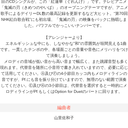
目のCDシングルが、この「紅蓮華（ぐれんげ）」です。テレビアニメ
「鬼滅の刃（きめつのやいば）」のオープニングテーマですが、アニメ
歌手によるデイリーDL数の最高記録を更新するなど大ヒット。“第70回
NHK紅白歌合戦”にも初出場、「鬼滅の刃」の映像をバックに熱唱しま
した。パワフルでかっこいいナンバーです。
【アレンジャーより】
エネルギッシュな中にも、しなやかな"和"の雰囲気が垣間見える1曲
です。一貫したテンポの中、各場面ごとの音量や音色にメリハリをつけ
て演奏しましょう。
メロディの音域が低い音から高い音まで幅広く、また跳躍音型も多く
現れます。代替音を随所に小音符で書き入れていますので、必要に応じ
て活用してください。Ⓐ及びⒻの4小節目カッコ内もメロディラインの
音ですが、Pf.にも音を振り分けていますので、無理のない範囲で演奏
してください。Ⓔ及びⓀの3小節目は、代替音を選択すると一時的にメ
ロディラインがPf.もしくはOption for Duetのパートに回ります。
編曲者
山里佐和子