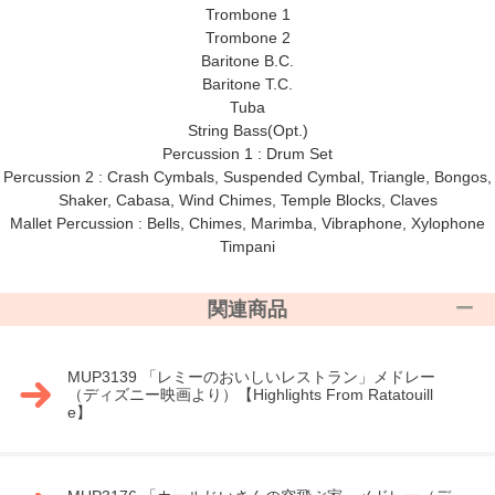
Trombone 1
Trombone 2
Baritone B.C.
Baritone T.C.
Tuba
String Bass(Opt.)
Percussion 1 : Drum Set
Percussion 2 : Crash Cymbals, Suspended Cymbal, Triangle, Bongos,
Shaker, Cabasa, Wind Chimes, Temple Blocks, Claves
Mallet Percussion : Bells, Chimes, Marimba, Vibraphone, Xylophone
Timpani
関連商品
MUP3139 「レミーのおいしいレストラン」メドレー
（ディズニー映画より）【Highlights From Ratatouill
e】