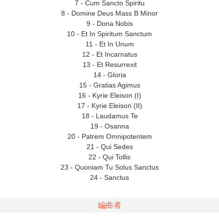
7 - Cum Sancto Spiritu
8 - Domine Deus Mass B Minor
9 - Dona Nobis
10 - Et In Spiritum Sanctum
11 - Et In Unum
12 - Et Incarnatus
13 - Et Resurrexit
14 - Gloria
15 - Gratias Agimus
16 - Kyrie Eleison (I)
17 - Kyrie Eleison (II)
18 - Laudamus Te
19 - Osanna
20 - Patrem Omnipotentem
21 - Qui Sedes
22 - Qui Tollis
23 - Quoniam Tu Solus Sanctus
24 - Sanctus
編曲者