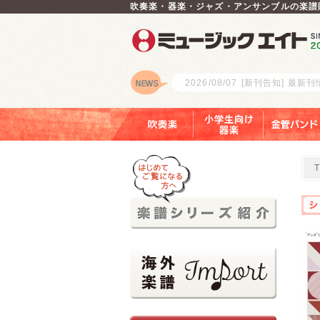
吹奏楽・器楽・ジャズ・アンサンブルの楽譜
2026/08/07
[新刊告知] 最新
ロゴ
吹奏楽
小学生向け器楽
金管バンド