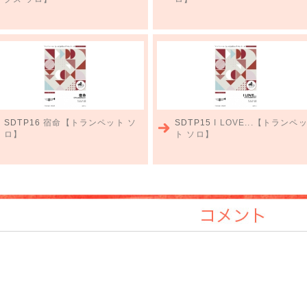
SDTP16
宿命【トランペット ソ
SDTP15
I LOVE...【トランペ
ロ】
ト ソロ】
コメント