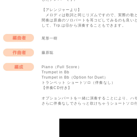
【アレンジャーより】
メロディは歌詞と同じリズムですので、実際の歌と
間奏は原曲のソロパートを耳コピしてみるのも良い
して、Trp.はⒼから演奏することもできます。
尾形一樹
編曲者
藤原聡
作曲者
Piano（Full Score）
Trumpet in Bb
編成
Trumpet in Bb（Option for Duet）
トランペット ショートソロ（伴奏なし）
【伴奏CD付き】
オプションパートを一緒に演奏することにより、ハモ
さらに伴奏なしでさらっと吹けちゃうショートソロ付