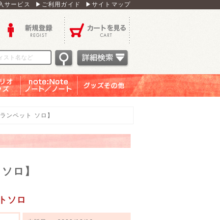
入サービス
▶ご利用ガイド
▶サイトマップ
新規登録
カートを見る
オグッ
note：Note ノー
グッズその他
ズ
ト／ノート
【トランペット ソロ】
）
ト ソロ】
トソロ