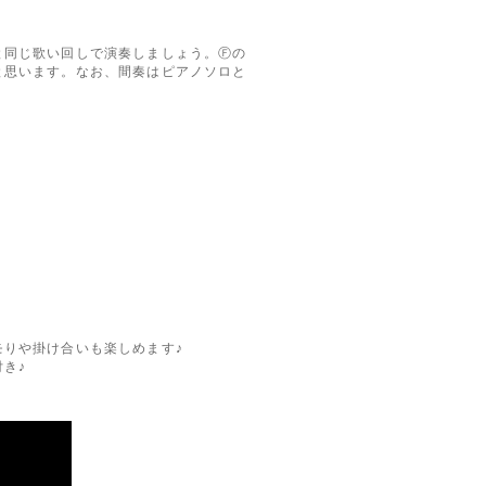
同じ歌い回しで演奏しましょう。Ⓕの
と思います。なお、間奏はピアノソロと
りや掛け合いも楽しめます♪
き♪