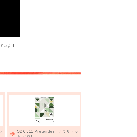
ています
 ソ
SDCL11
Pretender【クラリネッ
ト ソロ】