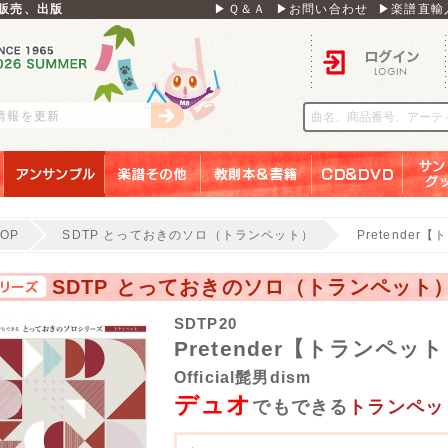
販売、出版
▶Ｑ＆Ａ
▶お問い合わせ
▶楽譜直輸
ログイン
刊情報を更新
アンサンブル
楽譜その他
教則本＆書籍
ＣＤ＆ＤＶＤ
サンリ
TOP
SDTP とっておきのソロ（トランペット）
Pretender
SDTP とっておきのソロ（トランペット
SDTP20
Pretender【トランペッ
Official髭男dism
デュオ
でもできる
トランペッ