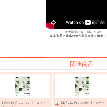
参考演奏紹介
（SDAX-20）
※本商品と編成の違う類似楽譜を演奏し
関連商品
SDAX20
Pretender【アルトサッ
SDFL11
Pretender【フルート
クス ソロ】
ロ】