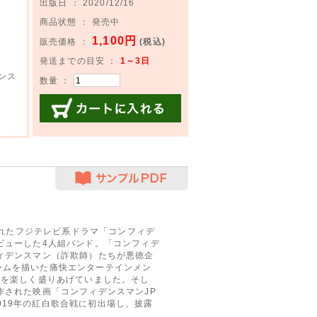
出版日 ： 2020/12/16
商品状態 ： 発売中
1,100円
販売価格 ：
(税込)
発送までの目安 ：
1～3日
ンス
数量 ：
カートに入れる
サンプルPDF
に放送されたフジテレビ系ドラマ「コンフィデ
ビューした4人組バンド。「コンフィデ
ィデンスマン（詐欺師）たちが悪徳企
ームを描いた痛快エンターテインメン
マを楽しく盛りあげていました。そし
作された映画「コンフィデンスマンJP
。2019年の紅白歌合戦に初出場し、披露