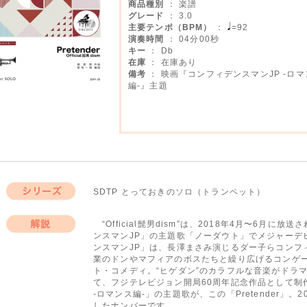
商品種別
： 楽譜
グレード
： 3.0
主要テンポ（BPM）
：
=92
演奏時間
： 04分00秒
キー
： Db
在庫
： 在庫あり
備考
： 映画『コンフィデンスマンJP -ロマ
編-』主題
SDTP とっておきのソロ（トランペット）
シリーズ
“Official髭男dism”は、2018年4月〜6月
ンスマンJP」の主題歌「ノーダウト」でメジャーデ
解説
ンスマンJP」は、長澤まさみ演じるダー子らコンフ
業のドンやマフィアのボスたちと繰り広げるコンゲ
ト・コメディ。“ヒゲダン”のカラフルな音楽がドラ
て、フジテレビジョン開局60周年記念作品として制
-ロマンス編-」の主題歌が、この「Pretender」
したナンバーです。