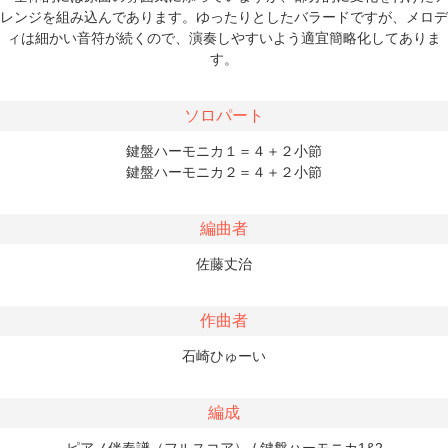
レンジを組み込んであります。ゆったりとしたバラードですが、メロデ
ィは細かい音符が続くので、演奏しやすいよう適宜簡略化してありま
す。
ソロパート
鍵盤ハーモニカ１＝４＋２小節
鍵盤ハーモニカ２＝４＋２小節
編曲者
佐藤丈治
作曲者
石崎ひゅーい
編成
ピアノ伴奏譜（フルスコア） / 鍵盤ハーモニカ1&2