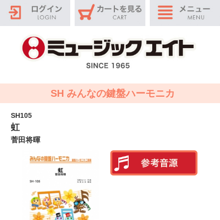
SH みんなの鍵盤ハーモニカ
SH105
虹
菅田将暉