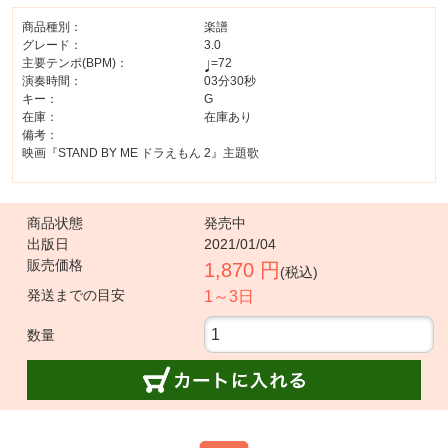
商品種別：
楽譜
グレード：
3.0
主要テンポ(BPM)：
=72
演奏時間：
03分30秒
キー：
G
在庫：
在庫あり
備考：
映画『STAND BY ME ドラえもん 2』主題歌
商品状態
発売中
出版日
2021/01/04
販売価格
1,870 円
(税込)
発送までの目安
1～3日
数量