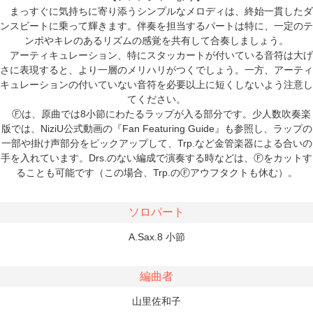
まっすぐに気持ちに寄り添うシンプルなメロディは、終始一貫したダ
ンスビートに乗って輝きます。伴奏を担当するパートは特に、一定のテ
ンポやキレのあるリズムの感覚を共有して合奏しましょう。
アーティキュレーション、特にスタッカートが付いている音符は大げ
さに表現すると、より一層のメリハリがつくでしょう。一方、アーティ
キュレーションの付いていない音符を必要以上に短くしないよう注意し
てください。
Ⓕは、原曲では8小節にわたるラップが入る部分です。少人数吹奏楽
版では、NiziU公式動画の『Fan Featuring Guide』も参照し、ラップの
一部や掛け声部分をピックアップして、Trp.など金管楽器による合いの
手を入れています。Drs.のない編成で演奏する時などは、Ⓕをカットす
ることも可能です（この場合、Trp.のⒻアウフタクトも休む）。
ソロパート
A.Sax.8 小節
編曲者
山里佐和子