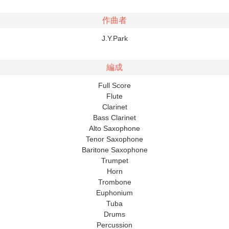
作曲者
J.Y.Park
編成
Full Score
Flute
Clarinet
Bass Clarinet
Alto Saxophone
Tenor Saxophone
Baritone Saxophone
Trumpet
Horn
Trombone
Euphonium
Tuba
Drums
Percussion