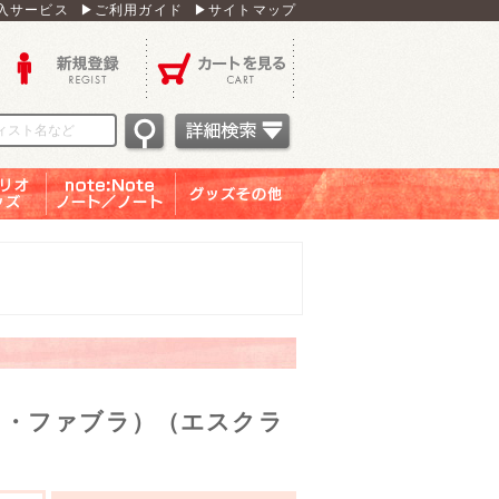
入サービス
▶ご利用ガイド
▶サイトマップ
新規登録
カートを見る
オグッ
note：Note ノー
グッズその他
ズ
ト／ノート
オ・ファブラ）（エスクラ