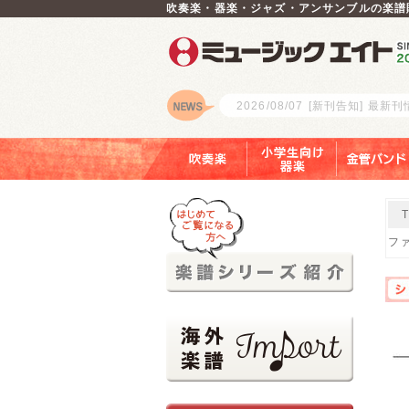
吹奏楽・器楽・ジャズ・アンサンブルの楽譜
2026/08/07
[新刊告知] 最新
ロゴ
吹奏楽
小学生向け器楽
金管バンド
フ