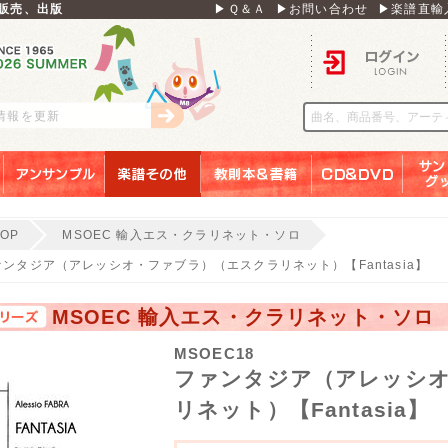
販売、出版
▶Ｑ＆Ａ
▶お問い合わせ
▶楽譜直輸
ログイン
刊情報を更新
アンサンブル
楽譜その他
教則本＆書籍
ＣＤ＆ＤＶＤ
サンリ
TOP
MSOEC 輸入エス・クラリネット・ソロ
ァンタジア（アレッシオ・ファブラ）（エスクラリネット）【Fantasia】
MSOEC 輸入エス・クラリネット・ソロ
MSOEC18
ファンタジア（アレッシ
リネット）【Fantasia】