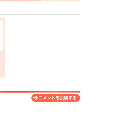
ィ
ス
-