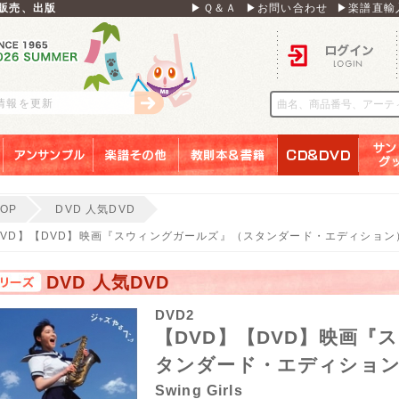
販売、出版
▶Ｑ＆Ａ
▶お問い合わせ
▶楽譜直輸
ログイン
刊情報を更新
アンサンブル
楽譜その他
教則本＆書籍
ＣＤ＆ＤＶＤ
サンリ
TOP
DVD 人気DVD
DVD】【DVD】映画『スウィングガールズ』（スタンダード・エディション）（
DVD 人気DVD
DVD2
【DVD】【DVD】映画『
タンダード・エディション）（
Swing Girls