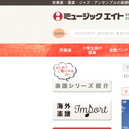
吹奏楽・器楽・ジャズ・アンサンブルの楽譜
2026/08/07
[新刊告知] 最新
ロゴ
吹奏楽
小学生向け器楽
金管バンド
【