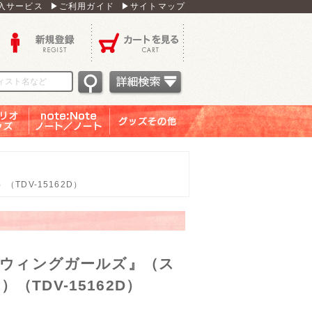
入サービス
▶ご利用ガイド
▶サイトマップ
新規登録
カートを見る
オグッ
note：Note ノー
グッズその他
ズ
ト／ノート
TDV-15162D）
スウィングガールズ』（ス
TDV-15162D）