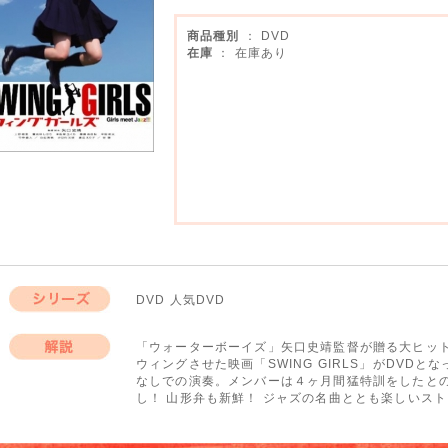
商品種別
： DVD
在庫
： 在庫あり
DVD 人気DVD
シリーズ
「ウォーターボーイズ」矢口史靖監督が贈る大ヒッ
ウィングさせた映画「SWING GIRLS」がDVD
解説
なしでの演奏。メンバーは４ヶ月間猛特訓をしたと
し！ 山形弁も新鮮！ ジャズの名曲ととも楽しいス