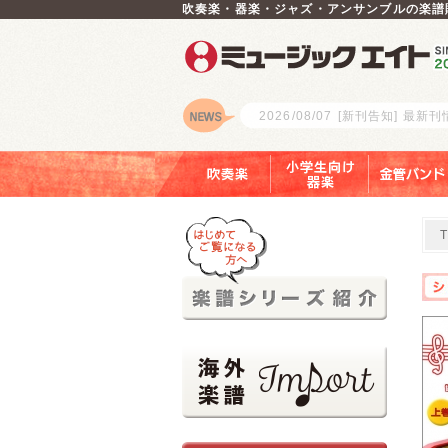
吹奏楽・器楽・ジャズ・アンサンブルの楽譜
2026/08/07
[新刊告知] 最新
ロゴ
吹奏楽
小学生向け器楽
金管バンド