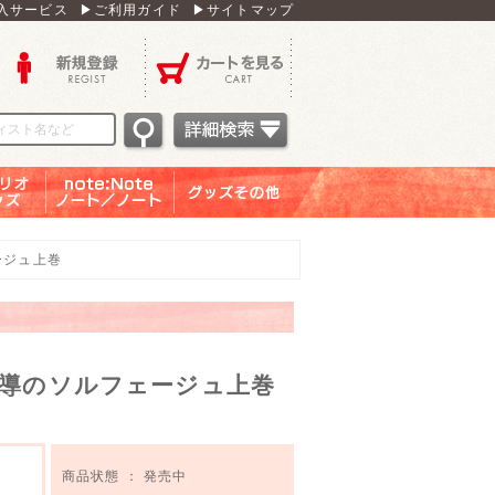
入サービス
▶ご利用ガイド
▶サイトマップ
新規登録
カートを見る
オグッ
note：Note ノー
グッズその他
ズ
ト／ノート
ージュ上巻
指導のソルフェージュ上巻
商品状態 ： 発売中