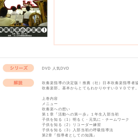
DVD 人気DVD
シリーズ
吹奏楽指導の決定版！推薦（社）日本吹奏楽指導者
吹奏楽部。基本からとてもわかりやすいＤＶＤです
解説
上巻内容
メニュー
吹奏楽への想い
第１章『活動への第一歩』１年生入部当初
子供を知る（1）明るく・元気に・チームワーク
子供を知る（2）リコーダー練習
子供を知る（3）入部当初の呼吸指導法
第2章『指導者としての知識』