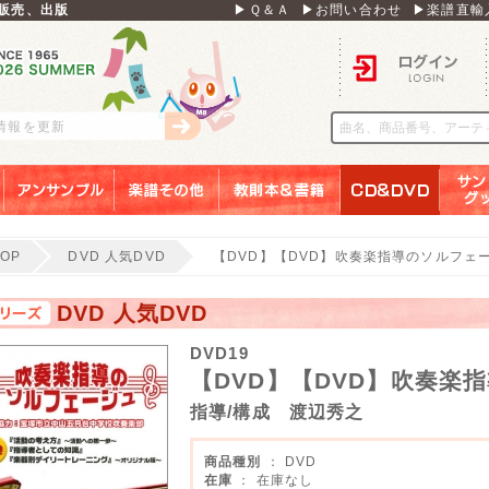
販売、出版
▶Ｑ＆Ａ
▶お問い合わせ
▶楽譜直輸
ログイン
刊情報を更新
アンサンブル
楽譜その他
教則本＆書籍
ＣＤ＆ＤＶＤ
サンリ
TOP
DVD 人気DVD
【DVD】【DVD】吹奏楽指導のソルフェ
DVD 人気DVD
DVD19
【DVD】【DVD】吹奏楽
指導/構成 渡辺秀之
商品種別
： DVD
在庫
： 在庫なし