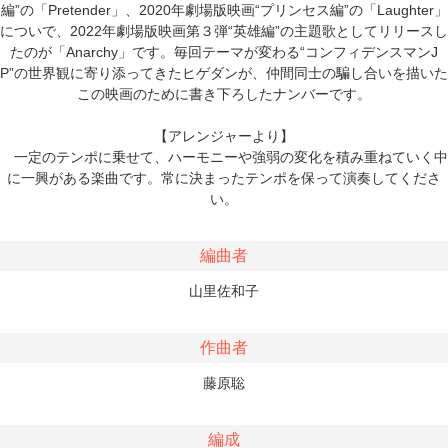
編”の「Pretender」、2020年劇場版映画“プリンセス編”の「Laughter」
についで、2022年劇場版映画第３弾“英雄編”の主題歌としてリリースし
たのが「Anarchy」です。毎回テーマが変わる“コンフィデンスマンJ
P”の世界観に寄り添ってきたヒゲダンが、仲間同士の騙し合いを描いた
この映画のために書き下ろしたナンバーです。
【アレンジャーより】
一定のテンポに乗せて、ハーモニーや強弱の変化を積み重ねていく中
に一興がある楽曲です。常に決まったテンポを保って演奏してくださ
い。
編曲者
山里佐和子
作曲者
藤原聡
編成