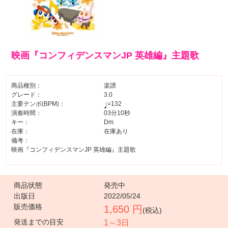
映画『コンフィデンスマンJP 英雄編』主題歌
商品種別：
楽譜
グレード：
3.0
主要テンポ(BPM)：
=132
演奏時間：
03分10秒
キー：
Dm
在庫：
在庫あり
備考：
映画『コンフィデンスマンJP 英雄編』主題歌
商品状態
発売中
出版日
2022/05/24
販売価格
1,650 円
(税込)
発送までの目安
1～3日