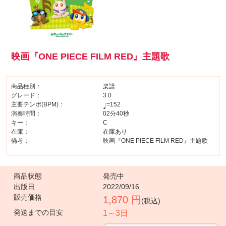
映画『ONE PIECE FILM RED』主題歌
商品種別：
楽譜
グレード：
3.0
主要テンポ(BPM)：
=152
演奏時間：
02分40秒
キー：
C
在庫：
在庫あり
備考：
映画『ONE PIECE FILM RED』主題歌
商品状態
発売中
出版日
2022/09/16
販売価格
1,870 円
(税込)
発送までの目安
1～3日