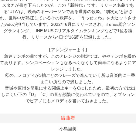
スタカが書き下ろしたのが、この「新時代」です。リリース名義であ
る“UTA”は、映画のキーパーソンである世界の歌姫。“別次元”と評さ
れ、世界中が熱狂しているその歌声を、「うっせぇわ」を大ヒットさせ
たAdoが担当しています。2022年6月にリリースされ、iTunes総合ソン
グランキング、LINE MUSICリアルタイムランキングなどで1位を獲
得、リリースから4日で“16冠”を記録しました。
【アレンジャーより】
急速テンポの曲ですが、このアレンジの指定では、ややテンポを緩め
てあります。シンコペーションもなるべくなくして簡単になるようにア
レンジしました。
Ⓒの、メロディが3拍ごとのフレーズで進んでいく所は音楽的に一番
面白い所なので残しました。
音域や運指を簡単にする関係上キーをCにしたため、最初の方では出
しにくい下の「D」「C」の音が頻繁に使われているので、オプション
でピアノにもメロディを書いておきました。
編曲者
小島里美