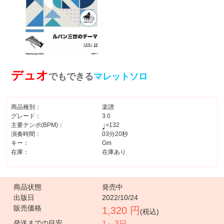
デュオ
でもできる
マレットソロ
商品種別：
楽譜
グレード：
3.0
主要テンポ(BPM)：
=132
演奏時間：
03分20秒
キー：
Gm
在庫：
在庫あり
商品状態
発売中
出版日
2022/10/24
販売価格
1,320 円
(税込)
発送までの目安
1～3日