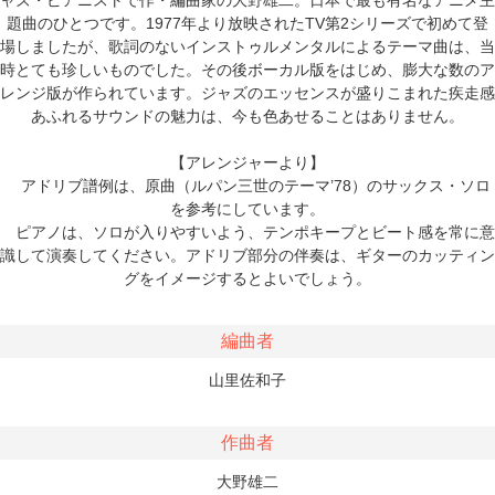
題曲のひとつです。1977年より放映されたTV第2シリーズで初めて登
場しましたが、歌詞のないインストゥルメンタルによるテーマ曲は、当
時とても珍しいものでした。その後ボーカル版をはじめ、膨大な数のア
レンジ版が作られています。ジャズのエッセンスが盛りこまれた疾走感
あふれるサウンドの魅力は、今も色あせることはありません。
【アレンジャーより】
アドリブ譜例は、原曲（ルパン三世のテーマ’78）のサックス・ソロ
を参考にしています。
ピアノは、ソロが入りやすいよう、テンポキープとビート感を常に意
識して演奏してください。アドリブ部分の伴奏は、ギターのカッティン
グをイメージするとよいでしょう。
編曲者
山里佐和子
作曲者
大野雄二