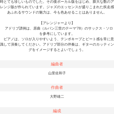
時とても珍しいものでした。その後ボーカル版をはじめ、膨大な数のア
レンジ版が作られています。ジャズのエッセンスが盛りこまれた疾走感
あふれるサウンドの魅力は、今も色あせることはありません。
【アレンジャーより】
アドリブ譜例は、原曲（ルパン三世のテーマ’78）のサックス・ソロ
を参考にしています。
ピアノは、ソロが入りやすいよう、テンポキープとビート感を常に意
識して演奏してください。アドリブ部分の伴奏は、ギターのカッティン
グをイメージするとよいでしょう。
編曲者
山里佐和子
作曲者
大野雄二
編成