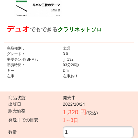
デュオ
でもできる
クラリネットソロ
商品種別：
楽譜
グレード：
3.0
主要テンポ(BPM)：
=132
演奏時間：
03分20秒
キー：
Dm
在庫：
在庫あり
商品状態
発売中
出版日
2022/10/24
販売価格
1,320 円
(税込)
発送までの目安
1～3日
数量