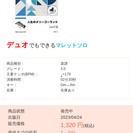
デュオ
でもできる
マレットソロ
商品種別：
楽譜
グレード：
3.0
主要テンポ(BPM)：
=176
演奏時間：
02分30秒
キー：
Gm→Am
在庫：
在庫あり
商品状態
発売中
出版日
2023/04/24
販売価格
1,320 円
(税込)
発送までの目安
1～3日