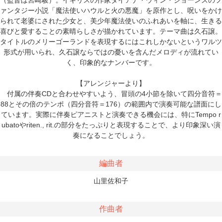
ァンタジー小説「魔法使いハウルと火の悪魔」を原作とし、呪いをかけ
られて老婆にされた少女と、美少年魔法使いのふれあいを軸に、生きる
喜びと愛することの素晴らしさが描かれています。テーマ曲は久石譲。
タイトルのメリーゴーランドを表現するにはこれしかないというワルツ
形式が用いられ、久石譲ならではの憂いを含んだメロディが流れてい
く、印象的なナンバーです。
【アレンジャーより】
付属の伴奏CDと合わせやすいよう、冒頭の4小節を除いて四分音符＝
88とその倍のテンポ（四分音符＝176）の範囲内で演奏可能な譜面にし
ています。実際に伴奏ピアニストと演奏できる機会には、特にTempo r
ubatoやriten., rit.の部分をたっぷりと表現することで、より印象深い演
奏になることでしょう。
編曲者
山里佐和子
作曲者