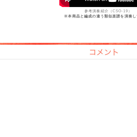
参考演奏紹介
（CSO-19）
※本商品と編成の違う類似楽譜を演奏し
コメント