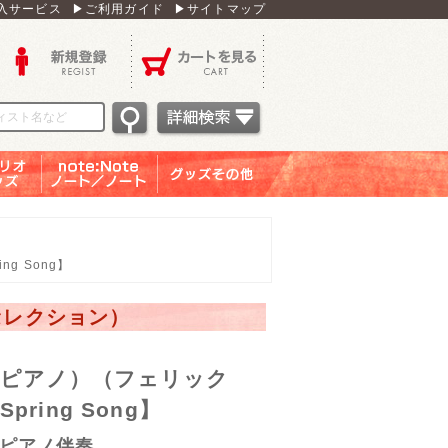
入サービス
▶ご利用ガイド
▶サイトマップ
新規登録
カートを見る
オグッ
note：Note ノー
グッズその他
ズ
ト／ノート
 Song】
セレクション）
＋ピアノ）（フェリック
ing Song】
+ピアノ伴奏