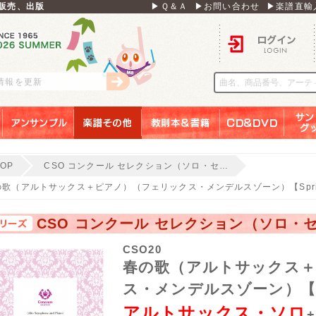
販売、出版
▶Ｑ＆Ａ
▶お問い合わせ
▶楽譜直輸
ログイン
刊情報を更新
アンサンブル
楽譜その他
教則本＆書籍
ＣＤ＆ＤＶＤ
サンリ
TOP
CSO コンクール セレクション（ソロ・セ…
の歌（アルトサックス＋ピアノ）（フェリックス・メンデルスゾーン）【Spring
CSO コンクール セレクション（ソロ・
CSO20
春の歌（アルトサックス
ス・メンデルスゾーン）【Spr
アルトサックス・ソロ