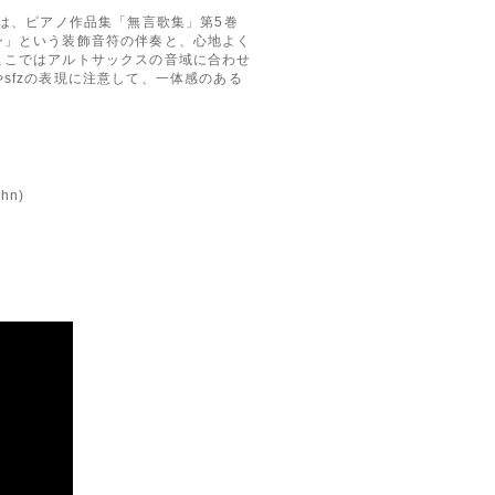
は、ピアノ作品集「無言歌集」第5巻
ン」という装飾音符の伴奏と、心地よく
ここではアルトサックスの音域に合わせ
sfzの表現に注意して、一体感のある
hn)