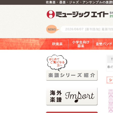
吹奏楽・器楽・ジャズ・アンサンブルの楽譜
2026/08/07
[新刊告知] 最新
ロゴ
吹奏楽
小学生向け器楽
金管バンド
春