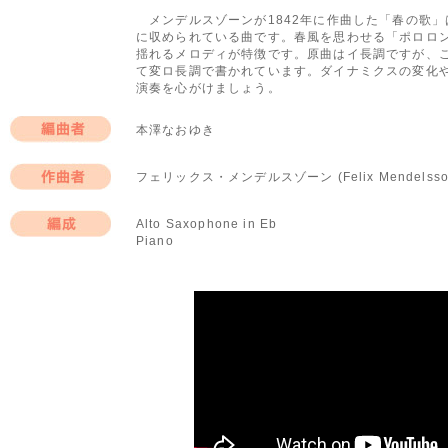
メンデルスゾーンが1842年に作曲した「春の歌」
に収められている曲です。春風を思わせる「ポロロ
揺れるメロディが特徴です。原曲はイ長調ですが、
て変ロ長調で書かれています。ダイナミクスの変化や
演奏を心がけましょう。
本澤なおゆき
編曲者
フェリックス・メンデルスゾーン (Felix Mendelsso
作曲者
Alto Saxophone in Eb
Piano
編成