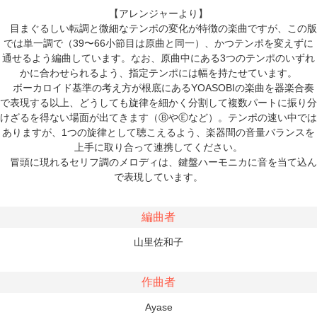
【アレンジャーより】
目まぐるしい転調と微細なテンポの変化が特徴の楽曲ですが、この版
では単一調で（39〜66小節目は原曲と同一）、かつテンポを変えずに
通せるよう編曲しています。なお、原曲中にある3つのテンポのいずれ
かに合わせられるよう、指定テンポには幅を持たせています。
ボーカロイド基準の考え方が根底にあるYOASOBIの楽曲を器楽合奏
で表現する以上、どうしても旋律を細かく分割して複数パートに振り分
けざるを得ない場面が出てきます（ⒷやⒺなど）。テンポの速い中では
ありますが、1つの旋律として聴こえるよう、楽器間の音量バランスを
上手に取り合って連携してください。
冒頭に現れるセリフ調のメロディは、鍵盤ハーモニカに音を当て込ん
で表現しています。
編曲者
山里佐和子
作曲者
Ayase