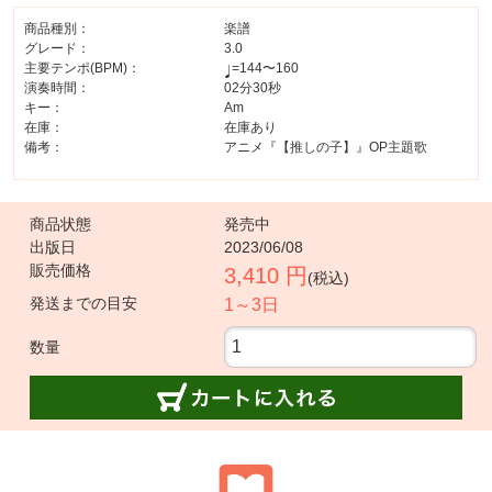
商品種別：
楽譜
グレード：
3.0
主要テンポ(BPM)：
=144〜160
演奏時間：
02分30秒
キー：
Am
在庫：
在庫あり
備考：
アニメ『【推しの子】』OP主題歌
商品状態
発売中
出版日
2023/06/08
販売価格
3,410 円
(税込)
発送までの目安
1～3日
数量