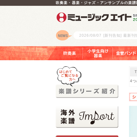
吹奏楽・器楽・ジャズ・アンサンブルの楽譜
2026/08/07
[新刊告知] 最新
ロゴ
吹奏楽
小学生向け器楽
金管バンド
4つ