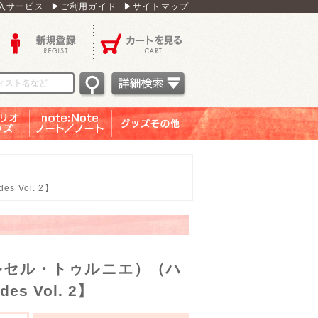
入サービス
▶ご利用ガイド
▶サイトマップ
新規登録
カートを見る
オグッ
note：Note ノー
グッズその他
ズ
ト／ノート
 Vol. 2】
（マルセル・トゥルニエ）（ハ
es Vol. 2】