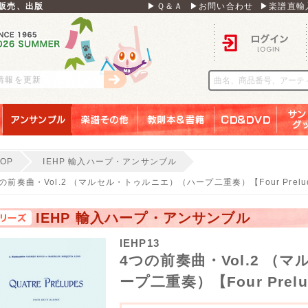
販売、出版
▶Ｑ＆Ａ
▶お問い合わせ
▶楽譜直輸
ログイン
刊情報を更新
アンサンブル
楽譜その他
教則本＆書籍
ＣＤ＆ＤＶＤ
サンリ
TOP
IEHP 輸入ハープ・アンサンブル
の前奏曲・Vol.2 （マルセル・トゥルニエ）（ハープ二重奏）【Four Preludes
IEHP 輸入ハープ・アンサンブル
IEHP13
4つの前奏曲・Vol.2 
ープ二重奏）【Four Prelud