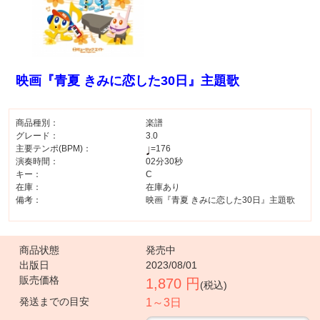
映画『青夏 きみに恋した30日』主題歌
商品種別：
楽譜
グレード：
3.0
主要テンポ(BPM)：
=176
演奏時間：
02分30秒
キー：
C
在庫：
在庫あり
備考：
映画『青夏 きみに恋した30日』主題歌
商品状態
発売中
出版日
2023/08/01
販売価格
1,870 円
(税込)
発送までの目安
1～3日