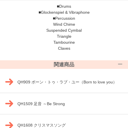
■Drums
■Glockenspiel & Vibraphone
■Percussion
Wind Chime
Suspended Cymbal
Triangle
Tambourine
Claves
関連商品
QH909 ボーン・トゥ・ラブ・ユー（Born to love you）
QH1509 足音 ～Be Strong
QH1608 クリスマスソング