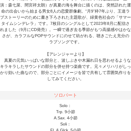
演：森七菜、間宮祥太朗）が真夏の海を舞台に描くのは、突然訪れた運
命の出会いから始まる男女8人の恋愛群像劇。“月9”枠7年ぶり、王道ラ
ブストーリーのために書き下ろされた主題歌が、緑黄色社会の「サマー
タイムシンデレラ」です。7枚目のシングルとして2023年8月に配信さ
れました（9月にCD発売）。一瞬で過ぎ去る季節がもつ高揚感やはかな
さが、カラフルなPOPサウンドにのせて紡がれる、聴きごたえ充分の
ラブソングです。
【アレンジャーより】
真夏の元気いっぱいな部分と、波しぶきや木漏れ日を思わせるような
キラキラしたサウンドの部分を併せ持つ楽曲です。元々メリハリがしっ
かり効いた曲なので、部分ごとにイメージを皆で共有して雰囲気作りを
してみてください。
ソロパート
Solo：
Trp. 9小節
A.Sax. 4小節
Soli：
Fl. & Glck. 5小節