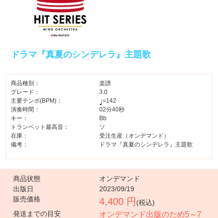
ドラマ『真夏のシンデレラ』主題歌
商品種別：
楽譜
グレード：
3.0
主要テンポ(BPM)：
=142
演奏時間：
02分40秒
キー：
Bb
トランペット最高音：
ソ
在庫：
受注生産（オンデマンド）
備考：
ドラマ『真夏のシンデレラ』主題歌
商品状態
オンデマンド
出版日
2023/09/19
販売価格
4,400 円
(税込)
発送までの目安
オンデマンド出版のため5～7