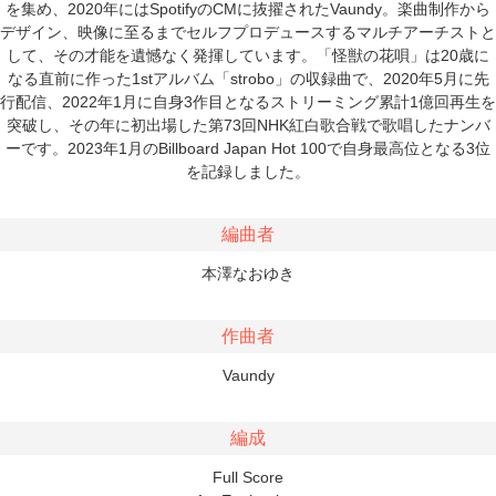
を集め、2020年にはSpotifyのCMに抜擢されたVaundy。楽曲制作から
デザイン、映像に至るまでセルフプロデュースするマルチアーチストと
して、その才能を遺憾なく発揮しています。「怪獣の花唄」は20歳に
なる直前に作った1stアルバム「strobo」の収録曲で、2020年5月に先
行配信、2022年1月に自身3作目となるストリーミング累計1億回再生を
突破し、その年に初出場した第73回NHK紅白歌合戦で歌唱したナンバ
ーです。2023年1月のBillboard Japan Hot 100で自身最高位となる3位
を記録しました。
編曲者
本澤なおゆき
作曲者
Vaundy
編成
Full Score