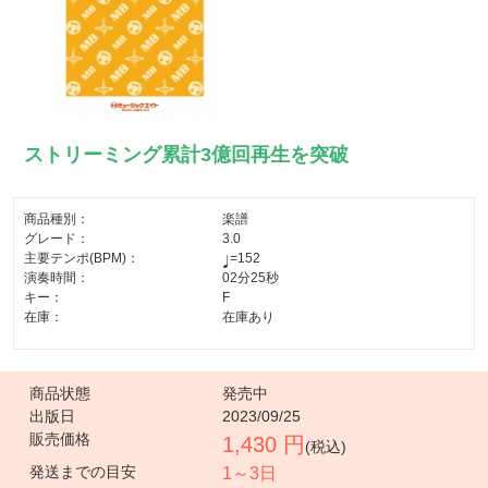
ストリーミング累計3億回再生を突破
商品種別：
楽譜
グレード：
3.0
主要テンポ(BPM)：
=152
演奏時間：
02分25秒
キー：
F
在庫：
在庫あり
商品状態
発売中
出版日
2023/09/25
販売価格
1,430 円
(税込)
発送までの目安
1～3日