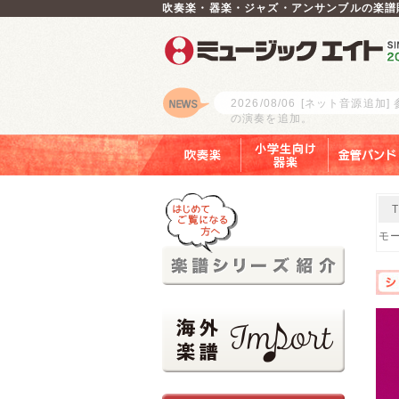
吹奏楽・器楽・ジャズ・アンサンブルの楽譜
2026/08/06
[ネット音源追加]
の演奏を追加。
ロゴ
吹奏楽
小学生向け器楽
金管バンド
モ