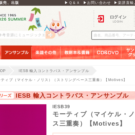
販売、出版
▶Ｑ＆Ａ
▶お問い合わせ
▶楽譜直輸
ログイン
 参考音源にミュージックエイト
アンサンブル
楽譜その他
教則本＆書籍
ＣＤ＆ＤＶＤ
サンリ
TOP
IESB 輸入コントラバス・アンサンブル
ーティブ（マイケル・ノリス）（ストリングベース三重奏）【Motives】
IESB 輸入コントラバス・アンサンブル
IESB39
モーティブ（マイケル・
ス三重奏）【Motives】