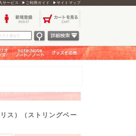
入サービス
▶ご利用ガイド
▶サイトマップ
新規登録
カートを見る
オグッ
note：Note ノー
グッズその他
ズ
ト／ノート
ノリス）（ストリングベー