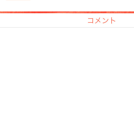
編成
コメント