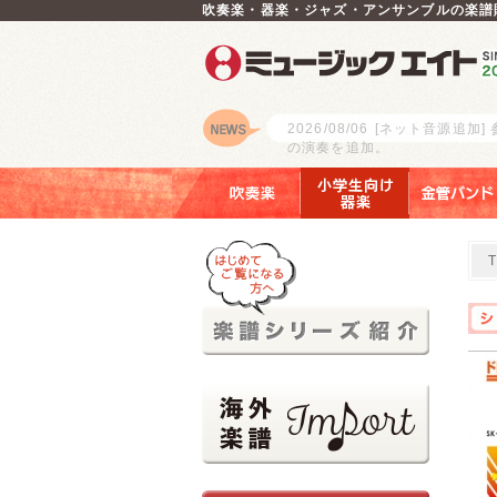
吹奏楽・器楽・ジャズ・アンサンブルの楽譜
2026/08/06
[ネット音源追加]
の演奏を追加。
ロゴ
吹奏楽
小学生向け器楽
金管バンド