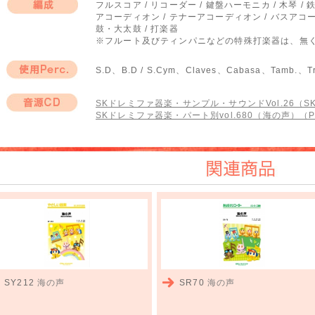
フルスコア / リコーダー / 鍵盤ハーモニカ / 木琴 /
アコーディオン / テナーアコーディオン / バスアコーデ
編成
鼓・大太鼓 / 打楽器
※フルート及びティンパニなどの特殊打楽器は、無
S.D、B.D / S.Cym、Claves、Cabasa、Tamb.、Tr
使用Perc.
SKドレミファ器楽・サンプル・サウンドVol.26（SKC
SKドレミファ器楽・パート別vol.680（海の声）（PS
音源CD
関連商品
SY212
海の声
SR70
海の声