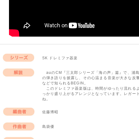
SK ドレミファ器楽
シリーズ
auのCM『三太郎シリーズ「海の声」篇』で、浦
の弾き語りを披露し、その心温まる音楽が大きな反
解説
などで知られるBEGIN。
このドレミファ器楽版は、時間がゆったり流れるよ
っかり盛り上がるアレンジとなっています。レガー
ね。
佐藤博昭
編曲者
島袋優
作曲者