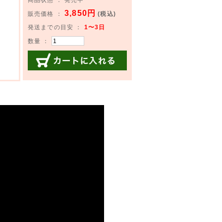
3,850円
販売価格 ：
(税込)
発送までの目安 ：
1〜3日
数量 ：
カートに入れる