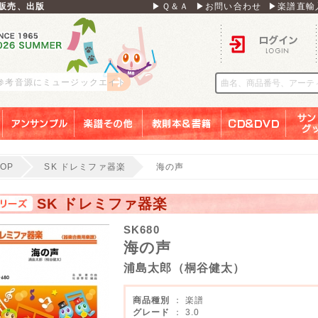
販売、出版
▶Ｑ＆Ａ
▶お問い合わせ
▶楽譜直輸
ログイン
 参考音源にミュージックエイト
アンサンブル
楽譜その他
教則本＆書籍
ＣＤ＆ＤＶＤ
サンリ
TOP
SK ドレミファ器楽
海の声
SK ドレミファ器楽
SK680
海の声
浦島太郎（桐谷健太）
商品種別
： 楽譜
グレード
： 3.0