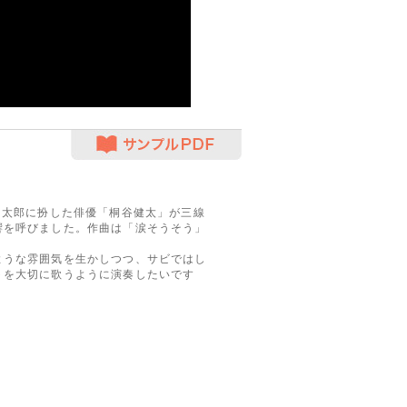
サンプルPDF
島太郎に扮した俳優「桐谷健太」が三線
響を呼びました。作曲は「涙そうそう」
うな雰囲気を生かしつつ、サビではし
トを大切に歌うように演奏したいです