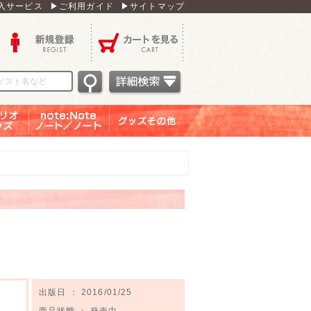
入サービス
▶ご利用ガイド
▶サイトマップ
新規登録
カートを見る
オグッ
note：Note ノー
グッズその他
ズ
ト／ノート
出版日 ： 2016/01/25
商品状態 ： 発売中