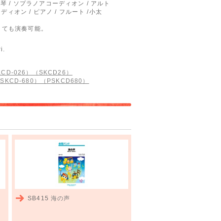
 鉄琴 / ソプラノアコーディオン / アルト
ィオン / ピアノ / フルート /小太
くても演奏可能。
i.
D-026）（SKCD26）
KCD-680）（PSKCD680）
SB415
海の声