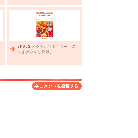
SK692
オクラホマミキサー（み
んながみんな英雄）