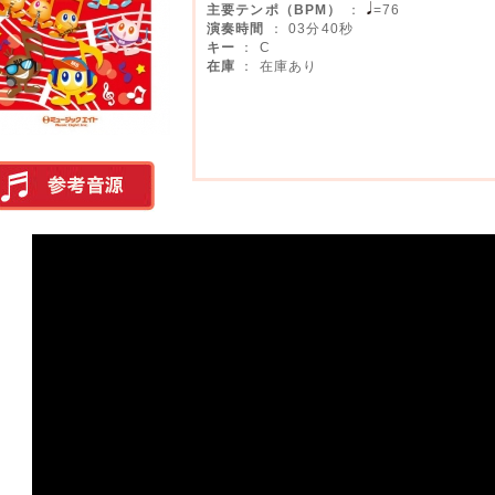
主要テンポ（BPM）
：
=76
演奏時間
： 03分40秒
キー
： C
在庫
： 在庫あり
実演参考音源