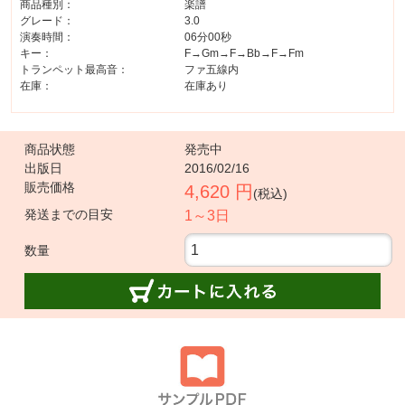
商品種別：
楽譜
グレード：
3.0
演奏時間：
06分00秒
キー：
F→Gm→F→Bb→F→Fm
トランペット最高音：
ファ五線内
在庫：
在庫あり
商品状態
発売中
出版日
2016/02/16
販売価格
4,620 円
(税込)
発送までの目安
1～3日
数量