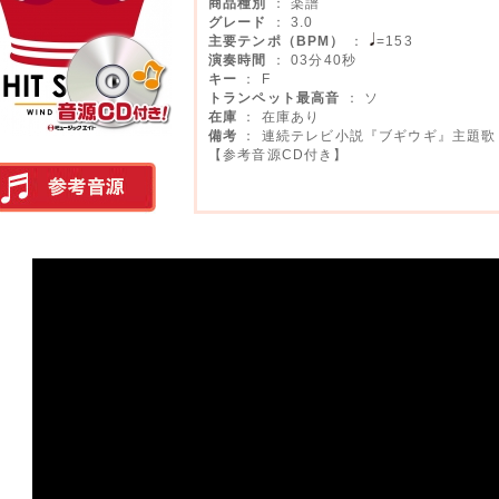
商品種別
： 楽譜
グレード
： 3.0
主要テンポ（BPM）
：
=153
演奏時間
： 03分40秒
キー
： F
トランペット最高音
： ソ
在庫
： 在庫あり
備考
： 連続テレビ小説『ブギウギ』主題歌
【参考音源CD付き】
実演参考音源