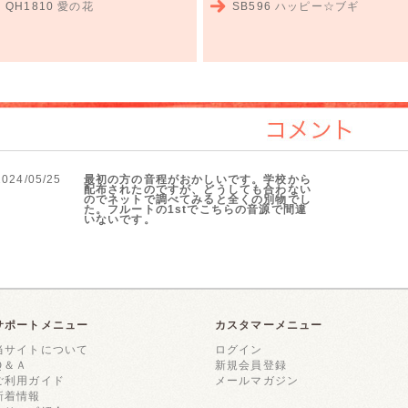
QH1810
愛の花
SB596
ハッピー☆ブギ
コメント
2024/05/25
最初の方の音程がおかしいです。学校から
配布されたのですが、どうしても合わない
のでネットで調べてみると全くの別物でし
た。フルートの1stでこちらの音源で間違
いないです。
サポートメニュー
カスタマーメニュー
当サイトについて
ログイン
Ｑ＆Ａ
新規会員登録
ご利用ガイド
メールマガジン
新着情報