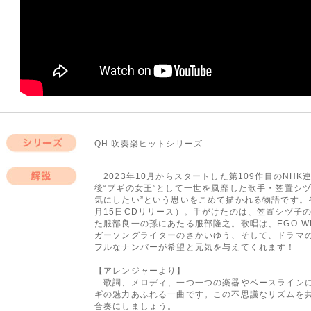
QH 吹奏楽ヒットシリーズ
シリーズ
2023年10月からスタートした第109作目のNH
後“ブギの女王”として一世を風靡した歌手・笠置シヅ
解説
気にしたい”という思いをこめて描かれる物語です。
月15日CDリリース）。手がけたのは、笠置シヅ子
た服部良一の孫にあたる服部隆之。歌唱は、EGO-WR
ガーソングライターのさかいゆう、そして、ドラマ
フルなナンバーが希望と元気を与えてくれます！
【アレンジャーより】
歌詞、メロディ、一つ一つの楽器やベースラインに
ギの魅力あふれる一曲です。この不思議なリズムを
合奏にしましょう。