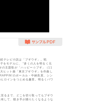
サンプルPDF
K連続テレビ小説は「ブギウギ」。戦
子をモデルに、 “多くの人を明るく元
その主題歌が「ハッピー☆ブギ」（11
の大ヒット曲「東京ブギウギ」を作曲し
APPIN’のボーカル・中納良恵、シン
のヒロインをつとめる趣里。明るくパワ
至るまで、どこを切り取ってもブギウ
共有して、聴き手が踊りたくなるような