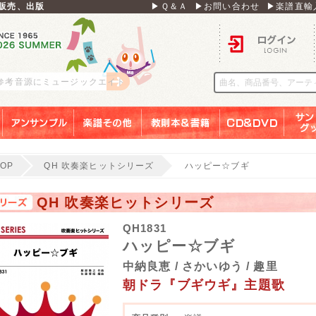
販売、出版
▶Ｑ＆Ａ
▶お問い合わせ
▶楽譜直輸
ログイン
 参考音源にミュージックエイト
アンサンブル
楽譜その他
教則本＆書籍
ＣＤ＆ＤＶＤ
サンリ
TOP
QH 吹奏楽ヒットシリーズ
ハッピー☆ブギ
QH 吹奏楽ヒットシリーズ
QH1831
ハッピー☆ブギ
中納良恵 / さかいゆう / 趣里
朝ドラ『ブギウギ』主題歌