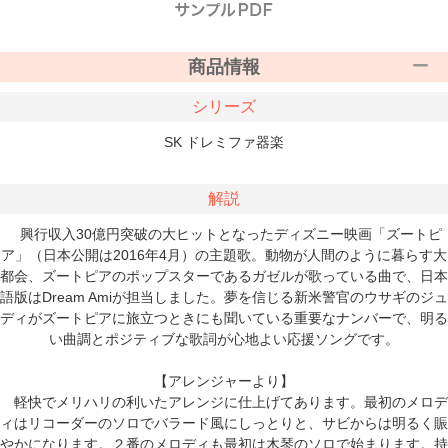
商品情報
シリーズ
SK ドレミファ器楽
解説
興行収入30億円突破の大ヒットとなったディズニー映画「ズートピ
ア」（日本公開は2016年4月）の主題歌。動物が人間のように暮らす大
都会、ズートピアのポップスターであるガゼルが歌っている曲で、日本
語版はDream Amiが担当しました。夢を信じる新米警官のウサギのジュ
ディがズートピアに旅立つときにも聞いている重要なナンバーで、明る
い曲調とポジティブな歌詞が心地よい応援ソングです。
【アレンジャーより】
軽快でメリハリの利いたアレンジに仕上げてあります。最初のメロデ
ィはリコーダーのソロでバラード風にしっとりと、サビからは明るく賑
やかになります。２番のメロディも最初は木琴のソロで始まります。持