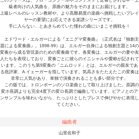
級者向けの人気曲を、原曲の魅力をそのままにお届けします。
上級レベルのレッスン教材や、より高難易度の楽曲へ挑戦したいプレイ
ヤーの要望にお応えできる楽譜シリーズです。
手に入らない…とあきらめていた憧れの曲にいまこそ挑戦を！
エドワード・エルガーによる『エニグマ変奏曲』（正式名は『独創主
題による変奏曲』。1898-99）は、エルガー自身による独創主題と14の
変奏から成る管弦楽のための変奏曲です。各変奏は、エルガーの妻や友
人たちを表現しており、変奏ごとに彼らのイニシャルや愛称が記されて
います。このうち第9変奏の「ニムロッド」とは、エルガーの親友であ
る批評家、A.イェーガーを指しています。気高さをたたえたこの変奏は
非常に人気があり、単独で演奏されることも多い部分です。
この版では、トロンボーンのソロ楽曲として取り上げました。原調の
変ホ長調よりも完全4度下の変ロ長調で編曲しています。ピアノとのア
ンサンブルを味わいながら、たっぷりとしたブレスで伸びやかに表現し
てください。
編曲者
山里佐和子