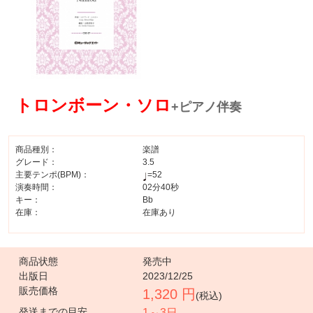
トロンボーン・ソロ
+ピアノ伴奏
商品種別：
楽譜
グレード：
3.5
主要テンポ(BPM)：
=52
演奏時間：
02分40秒
キー：
Bb
在庫：
在庫あり
商品状態
発売中
出版日
2023/12/25
販売価格
1,320 円
(税込)
発送までの目安
1～3日