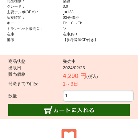
商品種別：
楽譜
グレード：
3.0
主要テンポ(BPM)：
=138
演奏時間：
03分40秒
キー：
Eb→C→Eb
トランペット最高音：
ソ
在庫：
在庫あり
備考：
【参考音源CD付き】
商品状態
発売中
出版日
2024/02/26
販売価格
4,290 円
(税込)
発送までの目安
1～3日
数量