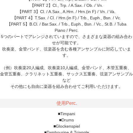
【PART 2】Cl., Trp. / A.Sax. / Ob. / Vn.
【PART 3】Cl. / A.Sax., A.Hrn. / Hrn.(in F) / Vn. / Va.
【PART 4】T.Sax. / Cl. / Hrn.(in F) / Trb., Euph., Bsn. / Vc.
【PART 5】B.Cl. / Bar.Sax. / Trb., Euph., Bsn. / Vc., St.B. / Tuba
Piano / Perc.
5つのパートでアレンジされていますので、さまざまな楽器の組み合わ
せが可能です。
吹奏楽、金管バンド、弦楽器を含む各種アンサンブルに対応していま
す。
（例）吹奏楽20人編成、吹奏楽10人編成、金管バンド、木管五重奏、
金管五重奏、クラリネット五重奏、サックス五重奏、弦楽アンサンブル
など
その他にも自由に楽器を組み合わせてご利用いただけます。
使用Perc.
■Timpani
■Drums
■Glockenspiel
■Tambourine & Triangle