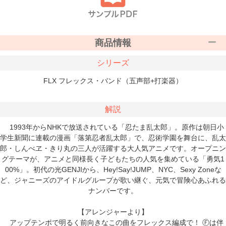
商品情報
シリーズ
FLX フレックス・バンド（五声部+打楽器）
解説
1993年からNHKで放送されている「忍たま乱太郎」。原作は朝日小
学生新聞に連載の漫画「落第忍者乱太郎」で、忍術学園を舞台に、乱太
郎・しんべヱ・きり丸の三人が活躍する大人気アニメです。オープニン
グテーマが、アニメと同様長く子どもたちの人気を集めている「勇気1
00%」。初代の光GENJIから、Hey!Say!JUMP、NYC、Sexy Zoneな
ど、ジャニーズのアイドルグループが歌い継ぐ、元気で冒険心あふれる
ナンバーです。
【アレンジャーより】
アップテンポで明るく前向きなこの曲をフレックス編成で！ Ⓕは伴