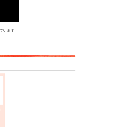
ています
d