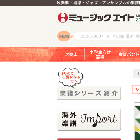
吹奏楽・器楽・ジャズ・アンサンブルの楽譜
2026/08/07
[新刊告知] 最新
ロゴ
吹奏楽
小学生向け器楽
金管バンド