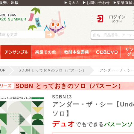
販売、出版
▶Ｑ＆Ａ
▶お問い合わせ
▶楽譜直輸
ログイン
刊情報を更新
アンサンブル
楽譜その他
教則本＆書籍
ＣＤ＆ＤＶＤ
サンリ
TOP
SDBN とっておきのソロ（バスーン）
アンダー・ザ・シー【
SDBN とっておきのソロ（バスーン）
SDBN13
アンダー・ザ・シー【Under
ソロ】
デュオ
でもできる
バスーンソ