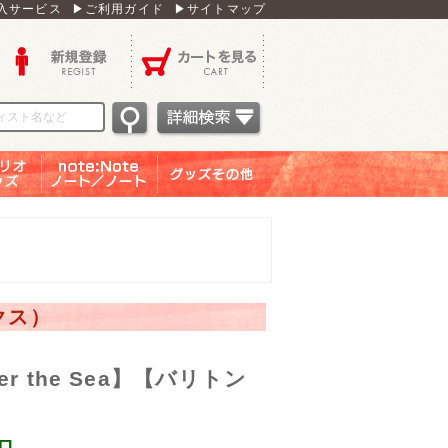
入サービス
▶ご利用ガイド
▶サイトマップ
新規登録
カートを見る
オグッ
note：Note ノー
グッズその他
ズ
ト／ノート
クス）
 the Sea】【バリトン
ロ