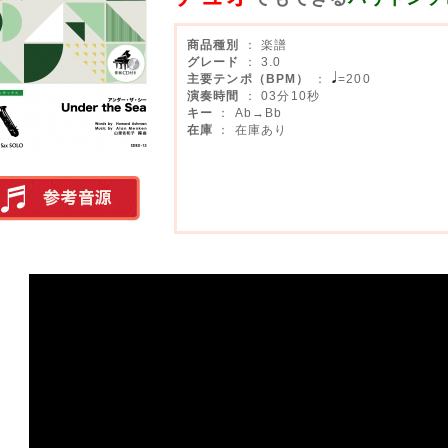
商品種別
： 楽譜
グレード
： 3.0
主要テンポ（BPM）
：
=200
演奏時間
： 03分10秒
キー
： Ab→Bb
在庫
： 在庫あり
実演参考音源