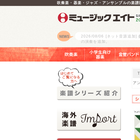
吹奏楽・器楽・ジャズ・アンサンブルの楽譜
2026/08/06
[ネット音源追加]
の演奏を追加。
ロゴ
吹奏楽
小学生向け器楽
金管バンド
アン