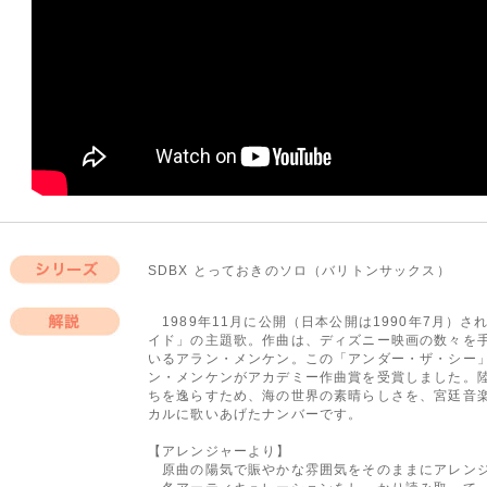
SDBX とっておきのソロ（バリトンサックス）
シリーズ
1989年11月に公開（日本公開は1990年7月）
イド」の主題歌。作曲は、ディズニー映画の数々を
解説
いるアラン・メンケン。この「アンダー・ザ・シー
ン・メンケンがアカデミー作曲賞を受賞しました。
ちを逸らすため、海の世界の素晴らしさを、宮廷音
カルに歌いあげたナンバーです。
【アレンジャーより】
原曲の陽気で賑やかな雰囲気をそのままにアレン