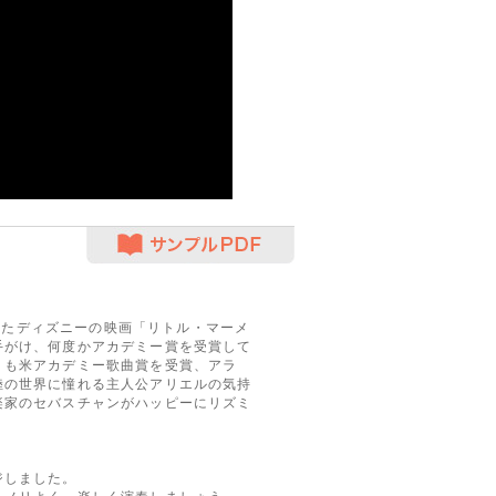
サンプルPDF
されたディズニーの映画「リトル・マーメ
手がけ、何度かアカデミー賞を受賞して
」も米アカデミー歌曲賞を受賞、アラ
陸の世界に憧れる主人公アリエルの気持
楽家のセバスチャンがハッピーにリズミ
ジしました。