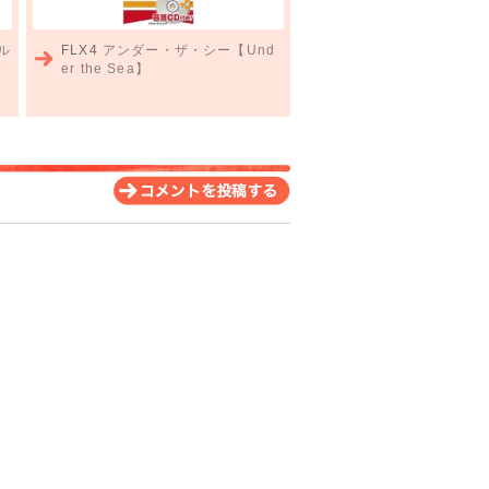
ル
FLX4
アンダー・ザ・シー【Und
バ
er the Sea】