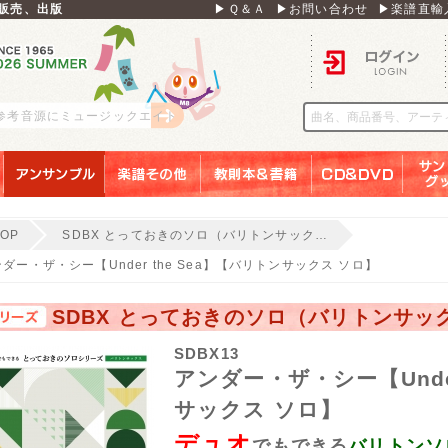
販売、出版
▶Ｑ＆Ａ
▶お問い合わせ
▶楽譜直輸
ログイン
 参考音源にミュージックエイト
アンサンブル
楽譜その他
教則本＆書籍
ＣＤ＆ＤＶＤ
サンリ
TOP
SDBX とっておきのソロ（バリトンサック…
ダー・ザ・シー【Under the Sea】【バリトンサックス ソロ】
SDBX とっておきのソロ（バリトンサッ
SDBX13
アンダー・ザ・シー【Under
サックス ソロ】
デュオ
でもできる
バリトンソ