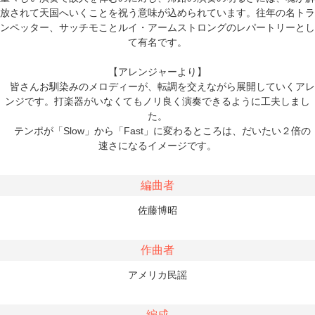
放されて天国へいくことを祝う意味が込められています。往年の名トラ
ンペッター、サッチモことルイ・アームストロングのレパートリーとし
て有名です。
【アレンジャーより】
皆さんお馴染みのメロディーが、転調を交えながら展開していくアレ
ンジです。打楽器がいなくてもノリ良く演奏できるように工夫しまし
た。
テンポが「Slow」から「Fast」に変わるところは、だいたい２倍の
速さになるイメージです。
編曲者
佐藤博昭
作曲者
アメリカ民謡
編成