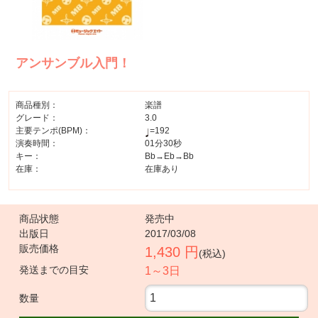
アンサンブル入門！
商品種別：
楽譜
グレード：
3.0
主要テンポ(BPM)：
=192
演奏時間：
01分30秒
キー：
Bb→Eb→Bb
在庫：
在庫あり
商品状態
発売中
出版日
2017/03/08
販売価格
1,430 円
(税込)
発送までの目安
1～3日
数量