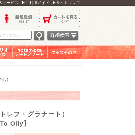
入サービス
▶ご利用ガイド
▶サイトマップ
新規登録
カートを見る
オグッ
note：Note ノー
グッズその他
ズ
ト／ノート
lly】
トレフ・グラナート）
To Olly】