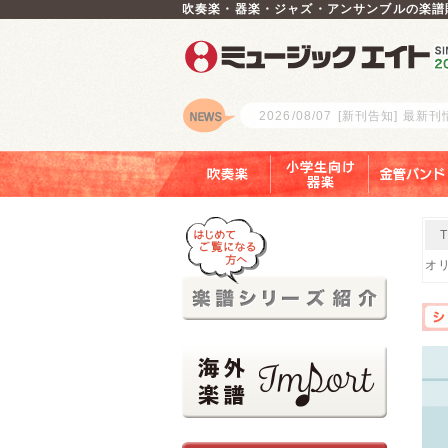
吹奏楽・器楽・ジャズ・アンサンブルの楽譜
2026/08/07
[新刊告知] 最新
ロゴ
吹奏楽
小学生向け器楽
金管バンド
オリ