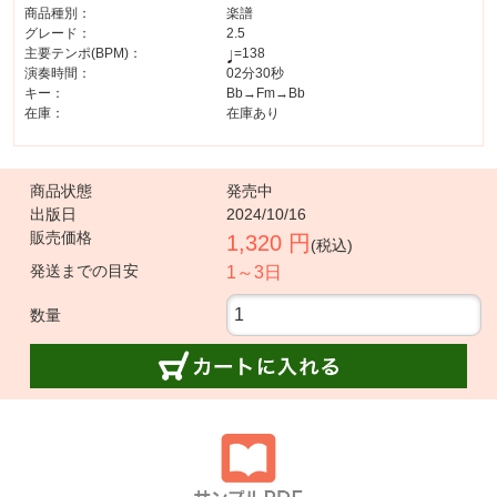
商品種別：
楽譜
グレード：
2.5
主要テンポ(BPM)：
=138
演奏時間：
02分30秒
キー：
Bb→Fm→Bb
在庫：
在庫あり
商品状態
発売中
出版日
2024/10/16
販売価格
1,320 円
(税込)
発送までの目安
1～3日
数量