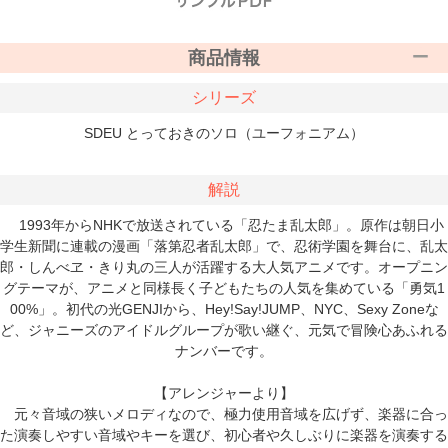
商品情報
シリーズ
SDEU とっておきのソロ（ユーフォニアム）
解説
1993年からNHKで放送されている「忍たま乱太郎」。原作は朝日小
学生新聞に連載の漫画「落第忍者乱太郎」で、忍術学園を舞台に、乱太
郎・しんべヱ・きり丸の三人が活躍する大人気アニメです。オープニン
グテーマが、アニメと同様長く子どもたちの人気を集めている「勇気1
00%」。初代の光GENJIから、Hey!Say!JUMP、NYC、Sexy Zoneな
ど、ジャニーズのアイドルグループが歌い継ぐ、元気で冒険心あふれる
ナンバーです。
【アレンジャーより】
元々音域の狭いメロディなので、極力使用音域を広げず、楽器に合っ
た演奏しやすい音域やキーを選び、初心者や久しぶりに楽器を演奏する