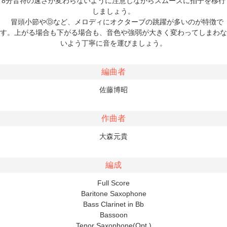
8分音符の速さが変わらないように注意しながらスムーズに拍子を移行
しましょう。
冒頭小節やⒹなど、メロディにオクターブの跳躍が多いのが特徴で
す。上がる場合も下がる場合も、音色や強弱が大きく変わってしまわな
いよう丁寧に音を運びましょう。
編曲者
佐藤博昭
作曲者
大森元貴
編成
Full Score
Baritone Saxophone
Bass Clarinet in Bb
Bassoon
Tenor Saxophone(Opt.)