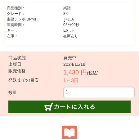
商品種別：
楽譜
グレード：
3.0
主要テンポ(BPM)：
=116
演奏時間：
03分00秒
キー：
Eb→F
在庫：
在庫あり
商品状態
発売中
出版日
2024/11/18
販売価格
1,430 円
(税込)
発送までの目安
1～3日
数量