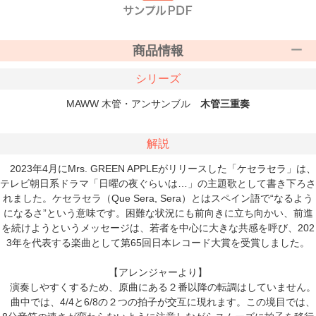
商品情報
シリーズ
MAWW 木管・アンサンブル
木管三重奏
解説
2023年4月にMrs. GREEN APPLEがリリースした「ケセラセラ」は、
テレビ朝日系ドラマ「日曜の夜ぐらいは…」の主題歌として書き下ろさ
れました。ケセラセラ（Que Sera, Sera）とはスペイン語で“なるよう
になるさ”という意味です。困難な状況にも前向きに立ち向かい、前進
を続けようというメッセージは、若者を中心に大きな共感を呼び、202
3年を代表する楽曲として第65回日本レコード大賞を受賞しました。
【アレンジャーより】
演奏しやすくするため、原曲にある２番以降の転調はしていません。
曲中では、4/4と6/8の２つの拍子が交互に現れます。この境目では、