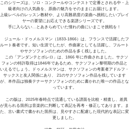
このシリーズは、ソロ・コンクールやコンテストで定番とされる中・上
級者向けの人気曲を、原曲の魅力をそのままにお届けします。
上級レベルのレッスン教材や、より高難易度の楽曲へ挑戦したいプレイ
ヤーの要望にお応えできる楽譜シリーズです。
手に入らない…とあきらめていた憧れの曲にいまこそ挑戦を！
ジュール・ドゥメルスマン（1833-1866）は、フランスで活躍したフ
ルート奏者です。短い生涯でしたが、作曲家としても活躍し、フルート
やサクソフォンのための作品を多く残しました。
この「アンダンテとボレロ」は、1866 年に作曲されました。サクソ
フォンの特許取得は1846年であるため、サクソフォン黎明期の作品と
いえるでしょう。ドゥメルスマンは、サクソフォンの考案者アドルフ・
サックスと友人関係にあり、 21のサクソフォン作品を残しています
が、本作品は独奏テナーサクソフォンのために書かれた唯一の作品とな
っています。
この版は、2025年春時点で流通している譜面を比較・精査し、差異
が見られる箇所は音楽的に判断して表記を再考・修正してあります。ま
た、古い書式で書かれた箇所は、見やすさに配慮した現代的な表記に変
更しました。