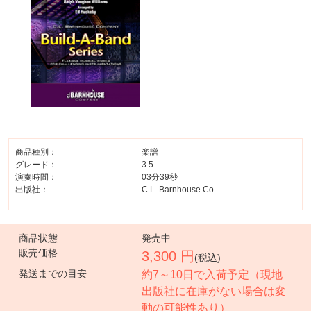
商品種別：
楽譜
グレード：
3.5
演奏時間：
03分39秒
出版社：
C.L. Barnhouse Co.
商品状態
発売中
販売価格
3,300 円
(税込)
発送までの目安
約7～10日で入荷予定（現地
出版社に在庫がない場合は変
動の可能性あり）