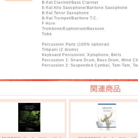
B-flat Clarinet/Bass Clarinet
編成
E-flat Alto Saxophone/Baritone Saxophone
B-flat Tenor Saxophone
B-flat Trumpet/Baritone T.C.
F Horn
Trombone/Euphonium/Bassoon
Tuba
Percussion Parts (100% optional)
Timpani (2 drums)
Keyboard Percussion: Xylophone, Bells
Percussion 1: Snare Drum, Bass Drum, Wind C
Percussion 2: Suspended Cymbal, Tam-Tam, Ta
関連商品