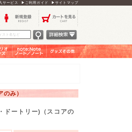
入サービス
▶ご利用ガイド
▶サイトマップ
新規登録
カートを見る
オグッ
note：Note ノー
グッズその他
ズ
ト／ノート
コアのみ）
・ドートリー)（スコアの