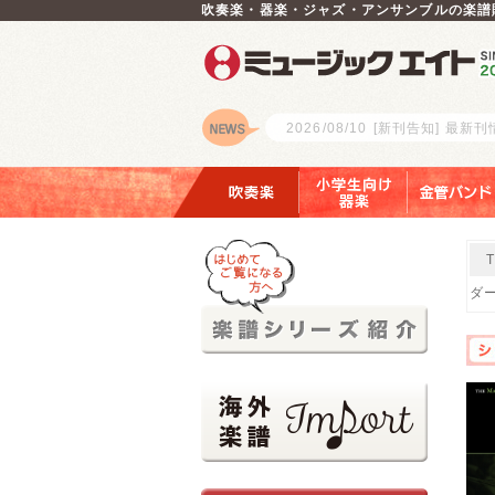
吹奏楽・器楽・ジャズ・アンサンブルの楽譜
2026/08/10
[新刊告知] 最新
ロゴ
吹奏楽
小学生向け器楽
金管バンド
ダー