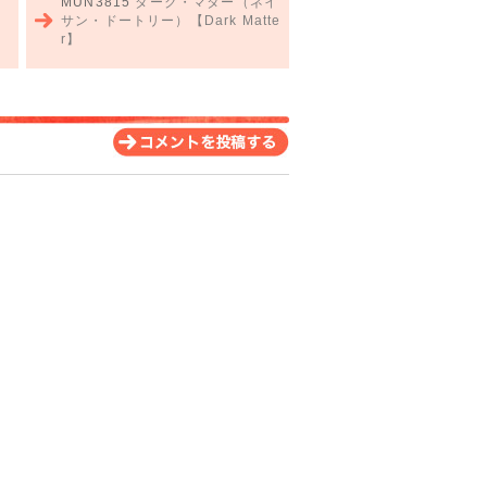
MUN3815
ダーク・マター（ネイ
の
サン・ドートリー）【Dark Matte
r】