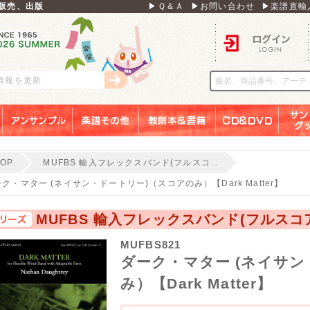
販売、出版
▶Ｑ＆Ａ
▶お問い合わせ
▶楽譜直輸
ログイン
刊情報を更新
アンサンブル
楽譜その他
教則本＆書籍
ＣＤ＆ＤＶＤ
サンリ
TOP
MUFBS 輸入フレックスバンド(フルスコ…
ク・マター (ネイサン・ドートリー)（スコアのみ）【Dark Matter】
MUFBS 輸入フレックスバンド(フルス
MUFBS821
ダーク・マター (ネイサン
み）【Dark Matter】