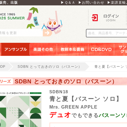
販売、出版
▶Ｑ＆Ａ
▶お問い合わせ
▶楽譜直輸
ログイン
刊情報を更新
アンサンブル
楽譜その他
教則本＆書籍
ＣＤ＆ＤＶＤ
サンリ
TOP
SDBN とっておきのソロ（バスーン）
青と夏【バスーン 
SDBN とっておきのソロ（バスーン）
SDBN18
青と夏【バスーン ソロ】
Mrs. GREEN APPLE
デュオ
でもできる
バスーンソ