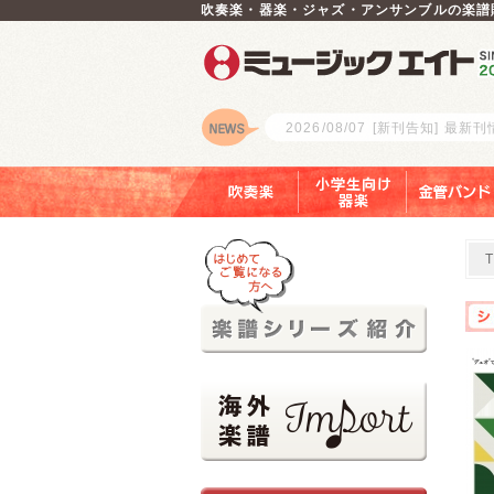
吹奏楽・器楽・ジャズ・アンサンブルの楽譜
2026/08/07
[新刊告知] 最新
ロゴ
吹奏楽
小学生向け器楽
金管バンド