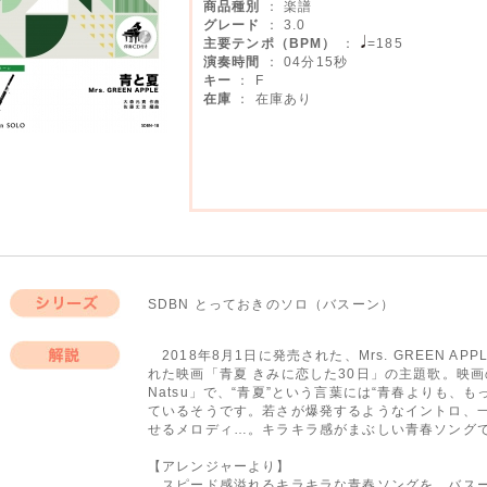
商品種別
： 楽譜
グレード
： 3.0
主要テンポ（BPM）
：
=185
演奏時間
： 04分15秒
キー
： F
在庫
： 在庫あり
SDBN とっておきのソロ（バスーン）
シリーズ
2018年8月1日に発売された、Mrs. GREEN A
れた映画「青夏 きみに恋した30日」の主題歌。映画
解説
Natsu」で、“青夏”という言葉には“青春よりも、
ているそうです。若さが爆発するようなイントロ、
せるメロディ…。キラキラ感がまぶしい青春ソング
【アレンジャーより】
スピード感溢れるキラキラな青春ソングを、バスー