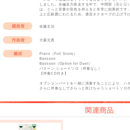
しました。全編全力疾走する中で、中間部（ⓀとⓁ
は、ぐっと音量や音色を抑えると非常に効果的です
上と広範囲にわたるため、適宜オクターブの上げ下
佐藤丈治
編曲者
大森元貴
作曲者
Piano（Full Score）
Bassoon
編成
Bassoon（Option for Duet）
バスーン ショートソロ（伴奏なし）
【伴奏CD付き】
オプションパートを一緒に演奏することにより、ハモ
さらに伴奏なしでさらっと吹けちゃうショートソロ付
関連商品