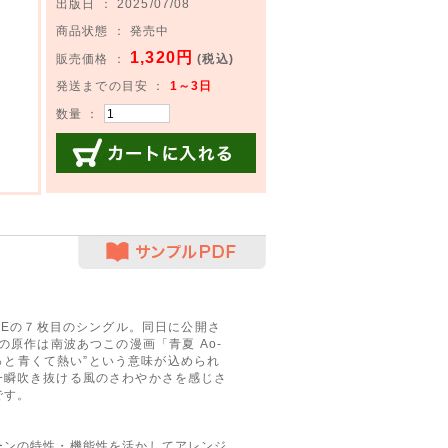
出版日 ： 2025/07/08
商品状態 ： 発売中
1,320円
販売価格 ：
(税込)
発送までの目安 ：
1～3日
数量 ：
カートに入れる
サンプルPDF
PPLEの７枚目のシングル。同日に公開さ
の原作は南波あつこの漫画「青夏 Ao-
もっと青くて熱い”という意味が込められ
一瞬吹き抜ける風のさわやかさを感じさ
です。
ンの特性・機能性を活かしてアレンジ