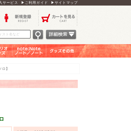
入サービス
▶ご利用ガイド
▶サイトマップ
新規登録
カートを見る
オグッ
note：Note ノー
グッズその他
ズ
ト／ノート
ソロ】
ロ