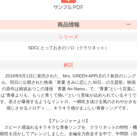
商品情報
シリーズ
SDCL とっておきのソロ（クラリネット）
解説
2018年8月1日に発売された、Mrs. GREEN APPLEの７枚目のシング
ル。同日に公開された映画「青夏 きみに恋した30日」の主題歌。映画
の原作は南波あつこの漫画「青夏 Ao-Natsu」で、“青夏”という言葉に
は“青春よりも、もっと青くて熱い”という意味が込められているそうで
す。若さが爆発するようなイントロ、一瞬吹き抜ける風のさわやかさを
感じさせるメロディ…。キラキラ感がまぶしい青春ソングです。
【アレンジャーより】
スピード感溢れるキラキラな青春ソングを、クラリネットの特性・機
能性を活かしてアレンジしました。全編全力疾走する中で、中間部（Ⓚ