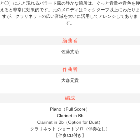
とⓁ）にふと現れるバラード風の静かな箇所は、ぐっと音量や音色を抑
えると非常に効果的です。元のメロディは２オクターブ以上にわたりま
すが、クラリネットの広い音域を大いに活用してアレンジしてありま
す。
編曲者
佐藤丈治
作曲者
大森元貴
編成
Piano（Full Score）
Clarinet in Bb
Clarinet in Bb（Option for Duet）
クラリネット ショートソロ（伴奏なし）
【伴奏CD付き】