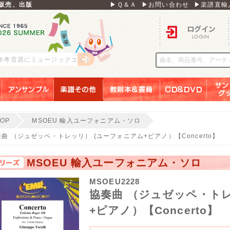
販売、出版
▶Ｑ＆Ａ
▶お問い合わせ
▶楽譜直輸
ログイン
 参考音源にミュージックエイト
アンサンブル
楽譜その他
教則本＆書籍
ＣＤ＆ＤＶＤ
サンリ
TOP
MSOEU 輸入ユーフォニアム・ソロ
曲 （ジュゼッペ・トレッリ） (ユーフォニアム+ピアノ）【Concerto】
MSOEU 輸入ユーフォニアム・ソロ
MSOEU2228
協奏曲 （ジュゼッペ・トレ
+ピアノ）【Concerto】