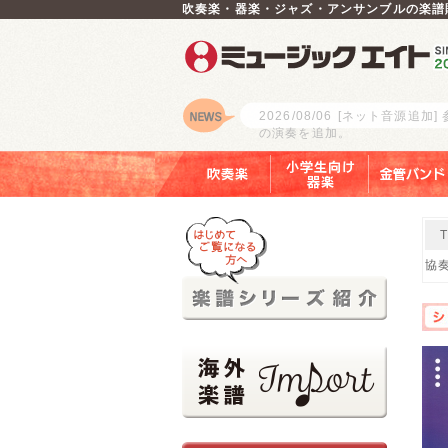
吹奏楽・器楽・ジャズ・アンサンブルの楽譜
2026/08/06
[ネット音源追加]
の演奏を追加。
ロゴ
吹奏楽
小学生向け器楽
金管バンド
協奏