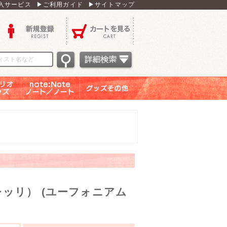
入サービス
▶ご利用ガイド
▶サイトマップ
新規登録
カートを見る
オグッ
note：Note ノー
グッズその他
ズ
ト／ノート
ッリ） (ユーフォニアム