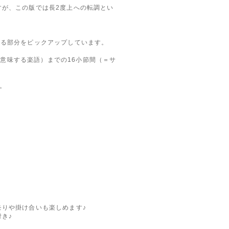
が、この版では長2度上への転調とい
たる部分をピックアップしています。
」を意味する楽語）までの16小節間（＝サ
。
りや掛け合いも楽しめます♪
き♪