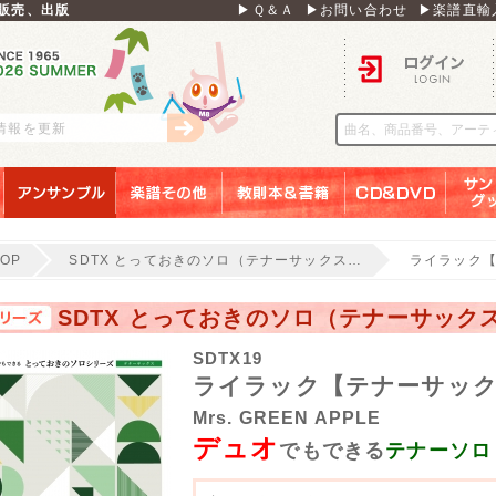
販売、出版
▶Ｑ＆Ａ
▶お問い合わせ
▶楽譜直輸
ログイン
刊情報を更新
アンサンブル
楽譜その他
教則本＆書籍
ＣＤ＆ＤＶＤ
サンリ
TOP
SDTX とっておきのソロ（テナーサックス…
ライラック【
SDTX とっておきのソロ（テナーサック
SDTX19
ライラック【テナーサック
Mrs. GREEN APPLE
デュオ
でもできる
テナーソロ