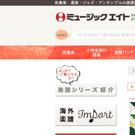
吹奏楽・器楽・ジャズ・アンサンブルの楽譜
2026/08/07
[新刊告知] 最新
ロゴ
吹奏楽
小学生向け器楽
金管バンド