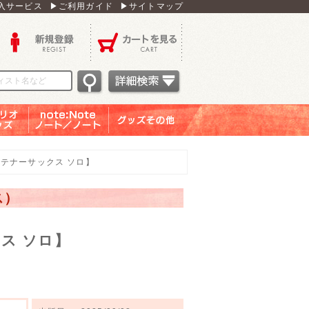
入サービス
▶ご利用ガイド
▶サイトマップ
新規登録
カートを見る
オグッ
note：Note ノー
グッズその他
ズ
ト／ノート
テナーサックス ソロ】
ス）
ス ソロ】