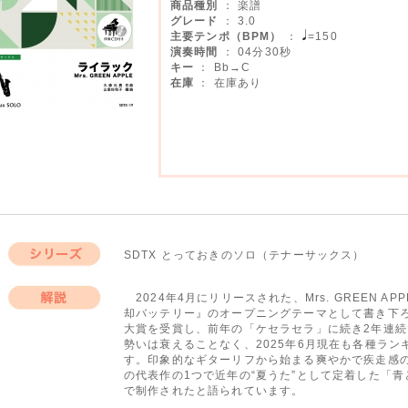
商品種別
： 楽譜
グレード
： 3.0
主要テンポ（BPM）
：
=150
演奏時間
： 04分30秒
キー
： Bb→C
在庫
： 在庫あり
SDTX とっておきのソロ（テナーサックス）
シリーズ
2024年4月にリリースされた、Mrs. GREEN 
却バッテリー』のオープニングテーマとして書き下
解説
大賞を受賞し、前年の「ケセラセラ」に続き2年連
勢いは衰えることなく、2025年6月現在も各種ラ
す。印象的なギターリフから始まる爽やかで疾走感
の代表作の1つで近年の“夏うた”として定着した「
で制作されたと語られています。