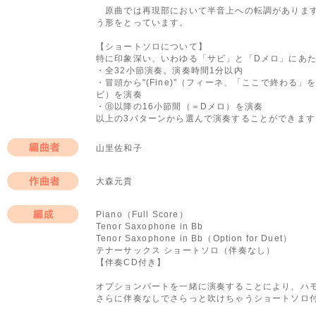
原曲では再現部において半音上への転調があります
う形をとっています。
【ショートソロについて】
特に印象深い、いわゆる「サビ」と「Dメロ」にあ
・全32小節演奏。演奏時間1分以内
・冒頭から"(Fine)"（フィーネ、「ここで終わる
ビ）を演奏
・Ⓑ以降の16小節間（＝Dメロ）を演奏
以上の3パターンから選んで演奏することができます
山里佐和子
編曲者
大森元貴
作曲者
Piano（Full Score）
Tenor Saxophone in Bb
編成
Tenor Saxophone in Bb（Option for Duet）
テナーサックス ショートソロ（伴奏なし）
【伴奏CD付き】
オプションパートを一緒に演奏することにより、ハモ
さらに伴奏なしでさらっと吹けちゃうショートソロ付