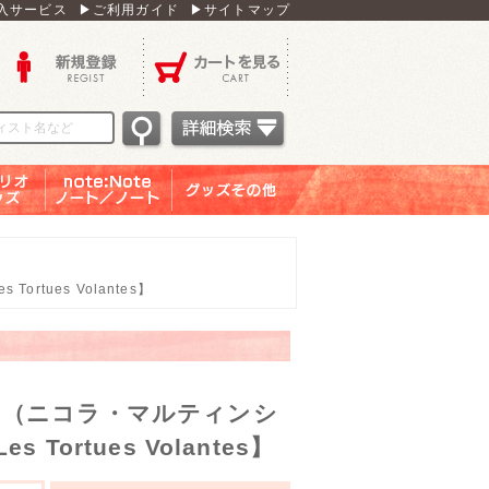
入サービス
▶ご利用ガイド
▶サイトマップ
新規登録
カートを見る
オグッ
note：Note ノー
グッズその他
ズ
ト／ノート
ues Volantes】
テ（ニコラ・マルティンシ
ortues Volantes】