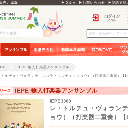
販売、出版
▶Ｑ＆Ａ
▶お問い合わせ
▶楽譜直輸
ログイン
刊情報を更新
アンサンブル
楽譜その他
教則本＆書籍
ＣＤ＆ＤＶＤ
サンリ
TOP
IEPE 輸入打楽器アンサンブル
トルチュ・ヴォランテ（ニコラ・マルティンショウ）（打楽器二重奏）【Les Tort
IEPE 輸入打楽器アンサンブル
IEPE3309
レ・トルチュ・ヴォラン
ョウ）（打楽器二重奏）【Les T