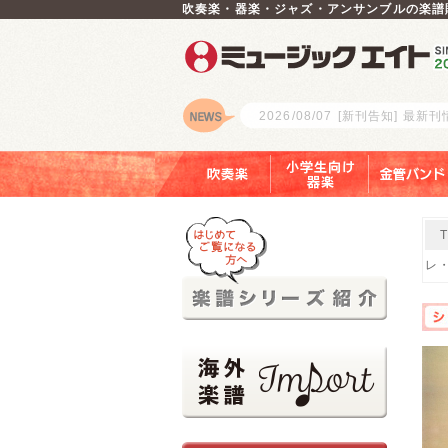
吹奏楽・器楽・ジャズ・アンサンブルの楽譜
2026/08/07
[新刊告知] 最新
ロゴ
吹奏楽
小学生向け器楽
金管バンド
レ・