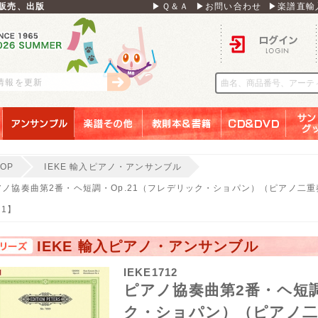
販売、出版
▶Ｑ＆Ａ
▶お問い合わせ
▶楽譜直輸
ログイン
刊情報を更新
アンサンブル
楽譜その他
教則本＆書籍
ＣＤ＆ＤＶＤ
サンリ
TOP
IEKE 輸入ピアノ・アンサンブル
ノ協奏曲第2番・ヘ短調・Op.21（フレデリック・ショパン）（ピアノ二重奏）【Piano 
21】
IEKE 輸入ピアノ・アンサンブル
IEKE1712
ピアノ協奏曲第2番・ヘ短調
ク・ショパン）（ピアノ二重奏）