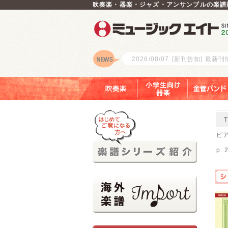
吹奏楽・器楽・ジャズ・アンサンブルの楽譜
2026/08/07
[新刊告知] 最新
ロゴ
吹奏楽
小学生向け器楽
金管バンド
ピア
p. 