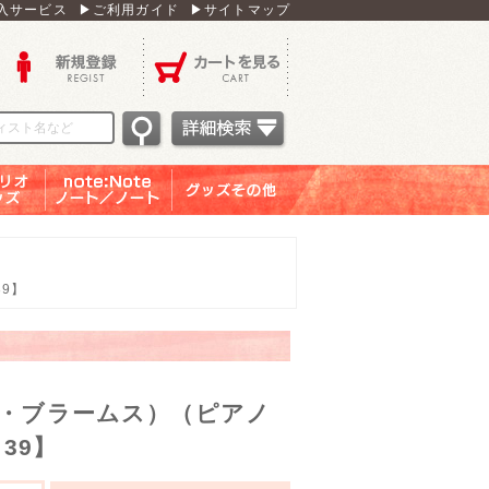
入サービス
▶ご利用ガイド
▶サイトマップ
新規登録
カートを見る
オグッ
note：Note ノー
グッズその他
ズ
ト／ノート
39】
ス・ブラームス）（ピアノ
 39】