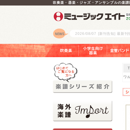
吹奏楽・器楽・ジャズ・アンサンブルの楽譜
2026/08/07
[新刊告知] 最新
ロゴ
吹奏楽
小学生向け器楽
金管バンド
ワル