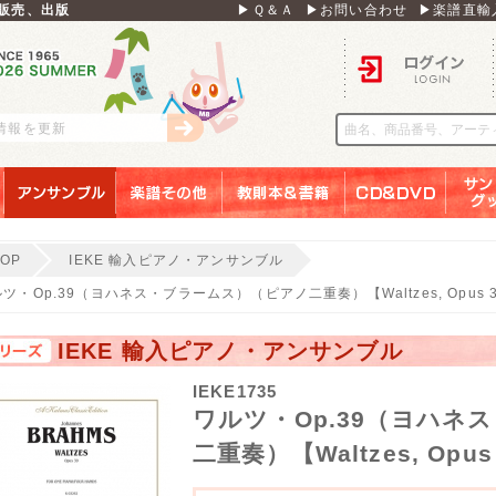
販売、出版
▶Ｑ＆Ａ
▶お問い合わせ
▶楽譜直輸
ログイン
刊情報を更新
アンサンブル
楽譜その他
教則本＆書籍
ＣＤ＆ＤＶＤ
サンリ
TOP
IEKE 輸入ピアノ・アンサンブル
ツ・Op.39（ヨハネス・ブラームス）（ピアノ二重奏）【Waltzes, Opus 
IEKE 輸入ピアノ・アンサンブル
IEKE1735
ワルツ・Op.39（ヨハネ
二重奏）【Waltzes, Opus