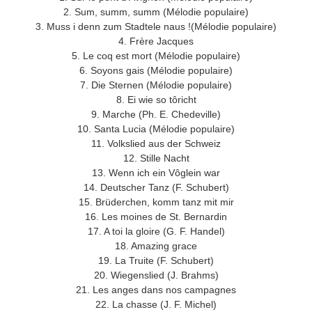
2. Sum, summ, summ (Mélodie populaire)
3. Muss i denn zum Stadtele naus !(Mélodie populaire)
4. Frère Jacques
5. Le coq est mort (Mélodie populaire)
6. Soyons gais (Mélodie populaire)
7. Die Sternen (Mélodie populaire)
8. Ei wie so tôricht
9. Marche (Ph. E. Chedeville)
10. Santa Lucia (Mélodie populaire)
11. Volkslied aus der Schweiz
12. Stille Nacht
13. Wenn ich ein Vôglein war
14. Deutscher Tanz (F. Schubert)
15. Brüderchen, komm tanz mit mir
16. Les moines de St. Bernardin
17. A toi la gloire (G. F. Handel)
18. Amazing grace
19. La Truite (F. Schubert)
20. Wiegenslied (J. Brahms)
21. Les anges dans nos campagnes
22. La chasse (J. F. Michel)