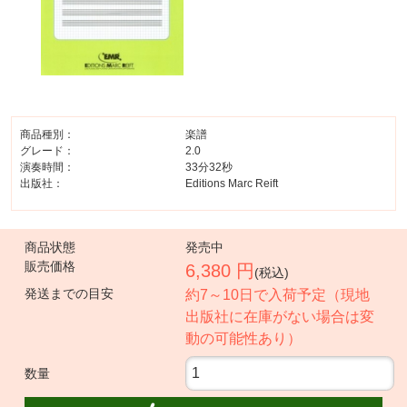
商品種別：
楽譜
グレード：
2.0
演奏時間：
33分32秒
出版社：
Editions Marc Reift
商品状態
発売中
販売価格
6,380 円
(税込)
発送までの目安
約7～10日で入荷予定（現地
出版社に在庫がない場合は変
動の可能性あり）
数量