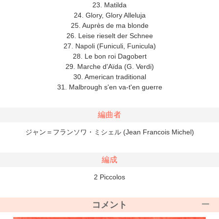
23. Matilda
24. Glory, Glory Alleluja
25. Auprès de ma blonde
26. Leise rieselt der Schnee
27. Napoli (Funiculi, Funicula)
28. Le bon roi Dagobert
29. Marche d'Aïda (G. Verdi)
30. American traditional
31. Malbrough s'en va-t'en guerre
編曲者
ジャン＝フランソワ・ミシェル (Jean Francois Michel)
編成
2 Piccolos
コメント