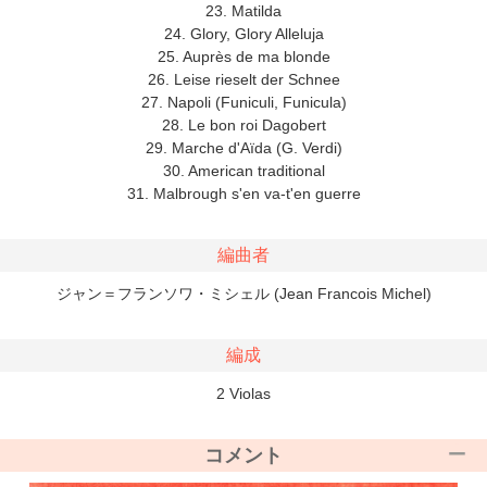
23. Matilda
24. Glory, Glory Alleluja
25. Auprès de ma blonde
26. Leise rieselt der Schnee
27. Napoli (Funiculi, Funicula)
28. Le bon roi Dagobert
29. Marche d'Aïda (G. Verdi)
30. American traditional
31. Malbrough s'en va-t'en guerre
編曲者
ジャン＝フランソワ・ミシェル (Jean Francois Michel)
編成
2 Violas
コメント