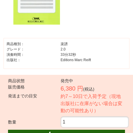
商品種別：
楽譜
グレード：
2.0
演奏時間：
33分32秒
出版社：
Editions Marc Reift
商品状態
発売中
販売価格
6,380 円
(税込)
発送までの目安
約7～10日で入荷予定（現地
出版社に在庫がない場合は変
動の可能性あり）
数量