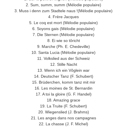
2. Sum, summ, summ (Mélodie populaire)
3. Muss i denn zum Stadtele naus !(Mélodie populaire)
4. Frère Jacques
5. Le coq est mort (Mélodie populaire)
6. Soyons gais (Mélodie populaire)
7. Die Sternen (Mélodie populaire)
8. Ei wie so tôricht
9. Marche (Ph. E. Chedeville)
10. Santa Lucia (Mélodie populaire)
11. Volkslied aus der Schweiz
12. Stille Nacht
13. Wenn ich ein Vôglein war
14. Deutscher Tanz (F. Schubert)
15. Brüderchen, komm tanz mit mir
16. Les moines de St. Bernardin
17. A toi la gloire (G. F. Handel)
18. Amazing grace
19. La Truite (F. Schubert)
20. Wiegenslied (J. Brahms)
21. Les anges dans nos campagnes
22. La chasse (J. F. Michel)